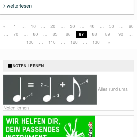
weiterlesen
«
1
…
10
…
20
…
30
…
40
…
50
…
60
…
70
…
80
…
85
86
87
88
89
90
…
100
…
110
…
120
…
130
»
NOTEN LERNEN
Alles rund ums
Noten lernen