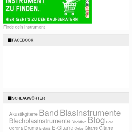
Finde dein Instrument
FACEBOOK
SCHLAGWÖRTER
Blasinstrumente
Band
Akustikgitarre
Blog
Blechblasinstrumente
Blockflöte
Cello
E-Gitarre
Drums
Gitarre
Gitarre
Corona
E-Bass
Geige