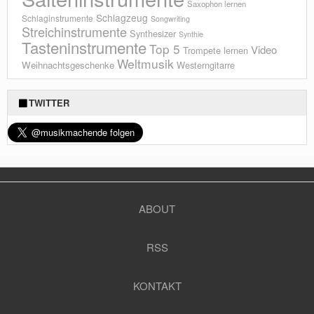
Saxophon lernen
Schlagzeug
Schlaginstrumente
Songwriting
Streichinstrumente
Synthesizer
Synthie
Tasteninstrumente
Top 5
Video
Trompete lernen
Weltmusik
Weihnachtsgeschenke
Westerngitarre
TWITTER
ABOUT
RSS
KONTAKT