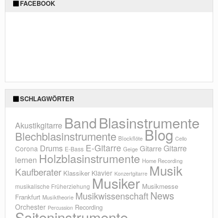
FACEBOOK
SCHLAGWÖRTER
Blasinstrumente
Band
Akustikgitarre
Blog
Blechblasinstrumente
Blockflöte
Cello
E-Gitarre
Drums
Gitarre
Gitarre
Corona
E-Bass
Geige
Holzblasinstrumente
lernen
Home Recording
Musik
Kaufberater
Klavier
Klassiker
Konzertgitarre
Musiker
Musikmesse
musikalische Früherziehung
News
Musikwissenschaft
Frankfurt
Musiktheorie
Orchester
Recording
Percussion
Saiteninstrumente