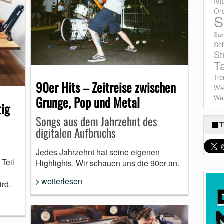
Mu
Or
S
Sax
Sc
St
T
Tro
90er Hits – Zeitreise zwischen
We
Wes
Grunge, Pop und Metal
tig
Songs aus dem Jahrzehnt des
T
digitalen Aufbruchs
Jedes Jahrzehnt hat seine eigenen
Teil
Highlights. Wir schauen uns die 90er an.
weiterlesen
ird.