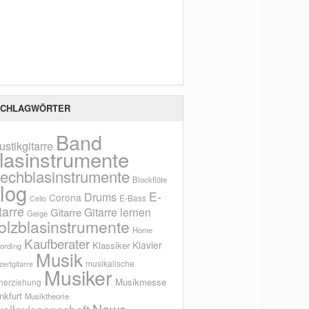
Scho
CHLAGWÖRTER
Band
ustikgitarre
lasinstrumente
lechblasinstrumente
Blockflöte
log
E-
Drums
Corona
E-Bass
Cello
tarre
Gitarre lernen
Gitarre
Geige
olzblasinstrumente
Home
Kaufberater
Klavier
Klassiker
ording
Musik
musikalische
ertgitarre
Musiker
Musikmesse
herziehung
nkfurt
Musiktheorie