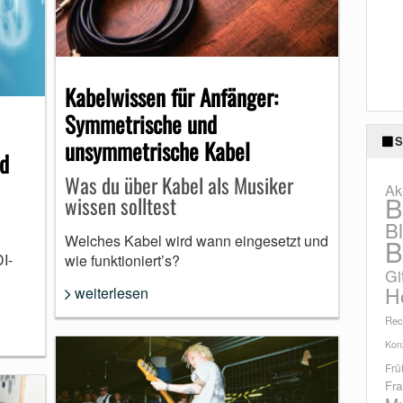
Kabelwissen für Anfänger:
Symmetrische und
S
unsymmetrische Kabel
nd
Was du über Kabel als Musiker
Ak
B
wissen solltest
B
Welches Kabel wird wann eingesetzt und
B
I-
wie funktioniert’s?
Gi
H
weiterlesen
Rec
Konz
Frü
Fra