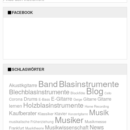
FACEBOOK
SCHLAGWÖRTER
Blasinstrumente
Band
Akustikgitarre
Blog
Blechblasinstrumente
Blockflöte
Cello
E-Gitarre
Drums
Gitarre
Gitarre
Corona
E-Bass
Geige
Holzblasinstrumente
lernen
Home Recording
Musik
Kaufberater
Klavier
Klassiker
Konzertgitarre
Musiker
Musikmesse
musikalische Früherziehung
News
Musikwissenschaft
Frankfurt
Musiktheorie