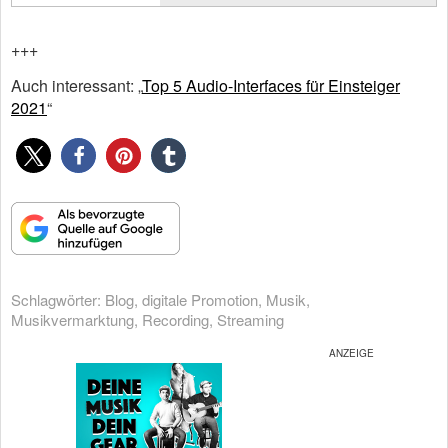
+++
Auch interessant: „
Top 5 Audio-Interfaces für Einsteiger
2021
“
Schlagwörter:
Blog
,
digitale Promotion
,
Musik
,
Musikvermarktung
,
Recording
,
Streaming