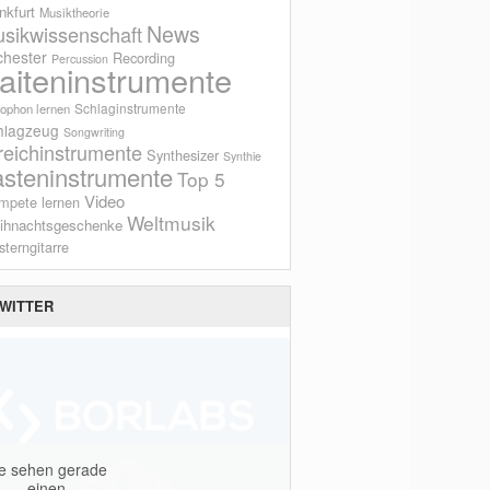
nkfurt
Musiktheorie
News
sikwissenschaft
chester
Recording
Percussion
aiteninstrumente
Schlaginstrumente
ophon lernen
hlagzeug
Songwriting
reichinstrumente
Synthesizer
Synthie
asteninstrumente
Top 5
Video
mpete lernen
Weltmusik
ihnachtsgeschenke
terngitarre
WITTER
ie sehen gerade
einen