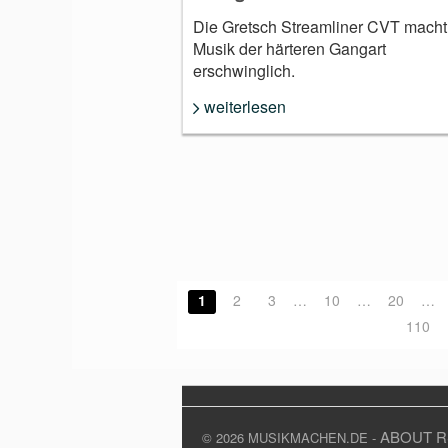
Die Gretsch Streamliner CVT macht
Musik der härteren Gangart
erschwinglich.
weiterlesen
1
2
3
…
10
…
20
…
110
ABOUT
R
© 2026 MUSIKMACHEN.DE -