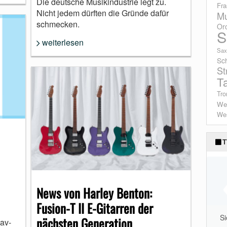
Die deutsche Musikindustrie legt zu.
Fra
Nicht jedem dürften die Gründe dafür
Mu
schmecken.
Or
S
weiterlesen
Sax
Sc
St
T
Tro
We
Wes
T
News von Harley Benton:
Fusion-T II E-Gitarren der
S
nächsten Generation
tav-