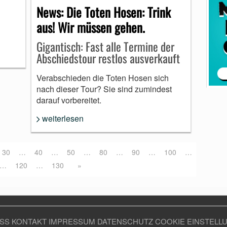
News: Die Toten Hosen: Trink
aus! Wir müssen gehen.
Gigantisch: Fast alle Termine der
Abschiedstour restlos ausverkauft
Verabschieden die Toten Hosen sich
nach dieser Tour? Sie sind zumindest
darauf vorbereitet.
weiterlesen
30
…
40
…
50
…
80
…
90
…
100
…
…
120
…
130
»
SS
KONTAKT
IMPRESSUM
DATENSCHUTZ
COOKIE EINSTELL