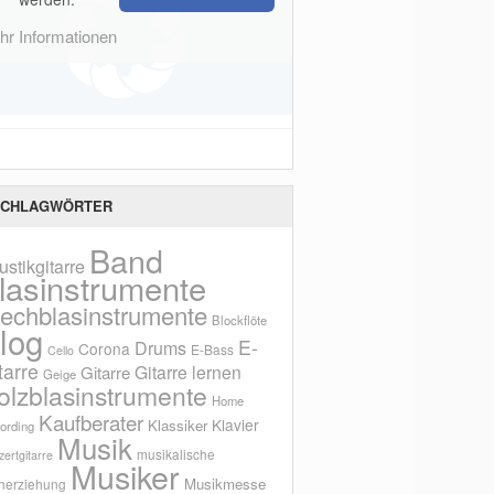
r Informationen
CHLAGWÖRTER
Band
ustikgitarre
lasinstrumente
lechblasinstrumente
Blockflöte
log
E-
Drums
Corona
E-Bass
Cello
tarre
Gitarre lernen
Gitarre
Geige
olzblasinstrumente
Home
Kaufberater
Klavier
Klassiker
ording
Musik
musikalische
ertgitarre
Musiker
Musikmesse
herziehung