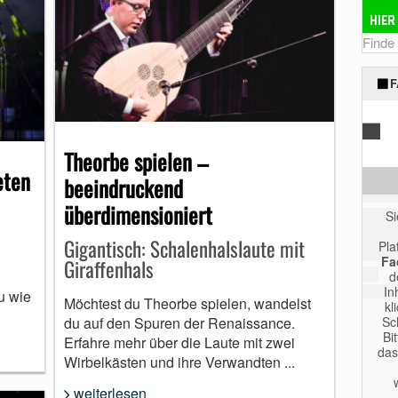
Finde
F
Theorbe spielen –
eten
beeindruckend
überdimensioniert
S
Gigantisch: Schalenhalslaute mit
Pla
Fa
Giraffenhals
d
In
u wie
Möchtest du Theorbe spielen, wandelst
kl
Sc
du auf den Spuren der Renaissance.
Bi
Erfahre mehr über die Laute mit zwei
das
Wirbelkästen und ihre Verwandten ...
weiterlesen