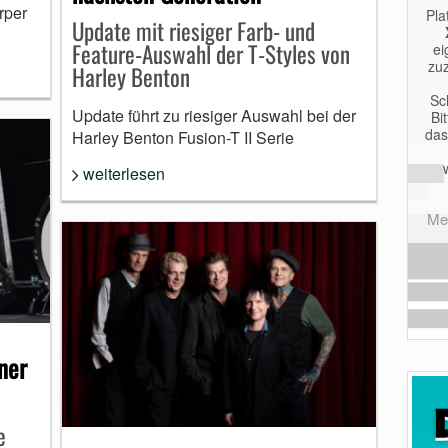
rper
Pla
Update mit riesiger Farb- und
Feature-Auswahl der T-Styles von
ei
zuz
Harley Benton
Sc
Update führt zu riesiger Auswahl bei der
Bi
das
Harley Benton Fusion-T II Serie
weiterlesen
Meh
ner
e