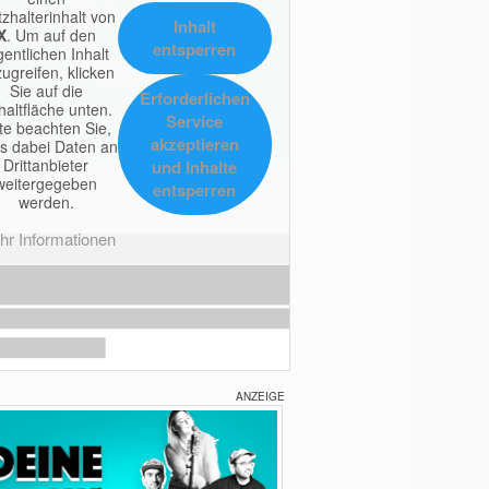
tzhalterinhalt von
Inhalt
X
. Um auf den
entsperren
gentlichen Inhalt
ugreifen, klicken
Sie auf die
Erforderlichen
haltfläche unten.
Service
tte beachten Sie,
akzeptieren
s dabei Daten an
Drittanbieter
und Inhalte
weitergegeben
entsperren
werden.
r Informationen