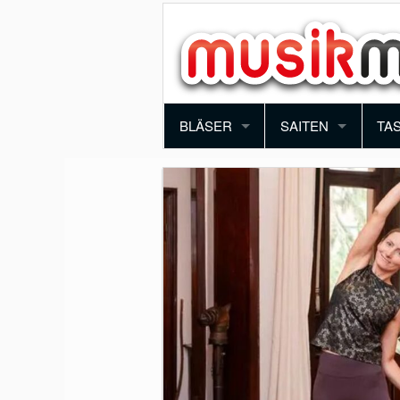
BLÄSER
SAITEN
TA
TROMPETE
VIOLINE
PI
POSAUNE
BRATSCHE
KE
SAXOPHON
E-GITARRE
SY
KLARINETTE
AKUSTIK GITARRE
AK
QUERFLÖTE
E-BASS
BLOCKFLÖTE
HARFE