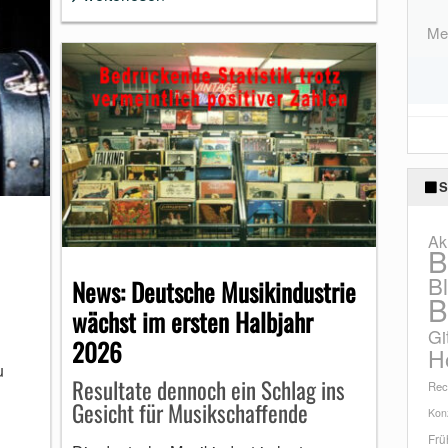
Meh
S
Ak
B
B
News: Deutsche Musikindustrie
B
wächst im ersten Halbjahr
Gi
2026
H
u
Resultate dennoch ein Schlag ins
Rec
Gesicht für Musikschaffende
Konz
Frü