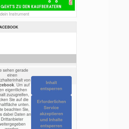
 dein Instrument
ACEBOOK
ie sehen gerade
einen
tzhalterinhalt von
Inhalt
cebook
. Um auf
entsperren
en eigentlichen
halt zuzugreifen,
icken Sie auf die
Erforderlichen
haltfläche unten.
Service
tte beachten Sie,
akzeptieren
s dabei Daten an
Drittanbieter
und Inhalte
weitergegeben
entsperren
werden.