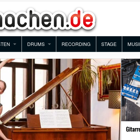
STEN
DRUMS
RECORDING
STAGE
MUSI
ANO
SCHLAGZEUG
BAN
YBOARD
PERCUSSION
ORC
NTHESIZER
BLO
KORDEON
FUN
MUSI
Gitarr
SCH