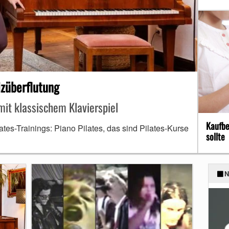
izüberflutung
mit klassischem Klavierspiel
Kaufbe
tes-Trainings: Piano Pilates, das sind Pilates-Kurse
sollte
N