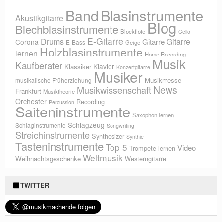
Blasinstrumente
Band
Akustikgitarre
Blog
Blechblasinstrumente
Blockflöte
Cello
E-Gitarre
Drums
Gitarre
Gitarre
Corona
E-Bass
Geige
Holzblasinstrumente
lernen
Home Recording
Musik
Kaufberater
Klavier
Klassiker
Konzertgitarre
Musiker
Musikmesse
musikalische Früherziehung
News
Musikwissenschaft
Frankfurt
Musiktheorie
Orchester
Recording
Percussion
Saiteninstrumente
Saxophon lernen
Schlagzeug
Schlaginstrumente
Songwriting
Streichinstrumente
Synthesizer
Synthie
Tasteninstrumente
Top 5
Video
Trompete lernen
Weltmusik
Weihnachtsgeschenke
Westerngitarre
TWITTER