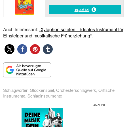
19,90€ bei
Auch interessant: „
Xylophon spielen – ideales Instrument für
Einsteiger und musikalische Früherziehung
“.
Schlagwörter:
Glockenspiel
,
Orchesterschlagwerk
,
Orffsche
Instrumente
,
Schlaginstrumente