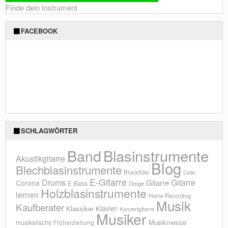
Finde dein Instrument
FACEBOOK
SCHLAGWÖRTER
Blasinstrumente
Band
Akustikgitarre
Blog
Blechblasinstrumente
Blockflöte
Cello
E-Gitarre
Drums
Gitarre
Gitarre
Corona
E-Bass
Geige
Holzblasinstrumente
lernen
Home Recording
Musik
Kaufberater
Klavier
Klassiker
Konzertgitarre
Musiker
Musikmesse
musikalische Früherziehung