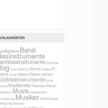
Scho
CHLAGWÖRTER
Band
ustikgitarre
lasinstrumente
lechblasinstrumente
Blockflöte
log
E-
Drums
Corona
E-Bass
Cello
tarre
Gitarre lernen
Gitarre
Geige
olzblasinstrumente
Home
Kaufberater
Klavier
Klassiker
ording
Musik
musikalische
ertgitarre
Musiker
Musikmesse
herziehung
nkfurt
Musiktheorie