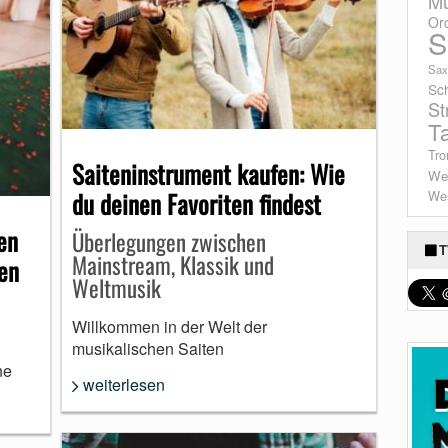
Mu
Or
S
Sax
Sc
St
T
Tro
Saiteninstrument kaufen: Wie
We
du deinen Favoriten findest
Wes
en
Überlegungen zwischen
T
Mainstream, Klassik und
en
Weltmusik
Willkommen in der Welt der
musikalischen Saiten
ne
weiterlesen