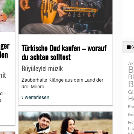
nger
Türkische Oud kaufen – worauf
S
den
du achten solltest
Ak
B
Büyüleyici müzik
mit
B
Zauberhafte Klänge aus dem Land der
B
drei Meere
Gi
d –
H
weiterlesen
e
Rec
Konz
Frü
Fra