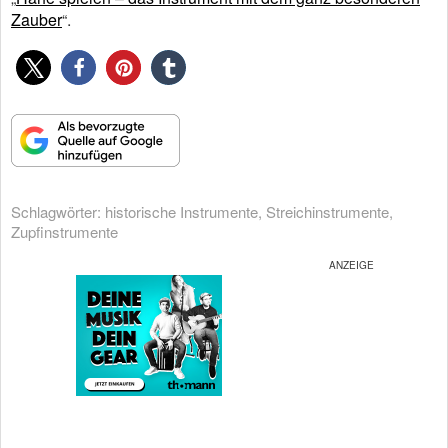
Zauber
“.
Schlagwörter:
historische Instrumente
,
Streichinstrumente
,
Zupfinstrumente