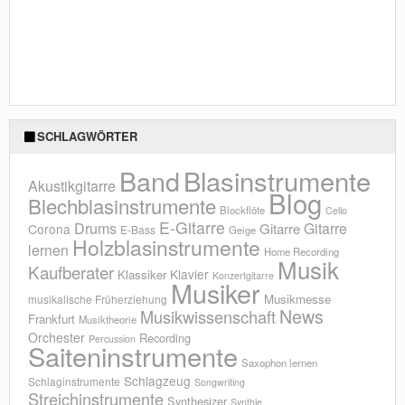
SCHLAGWÖRTER
Blasinstrumente
Band
Akustikgitarre
Blog
Blechblasinstrumente
Blockflöte
Cello
E-Gitarre
Drums
Gitarre
Gitarre
Corona
E-Bass
Geige
Holzblasinstrumente
lernen
Home Recording
Musik
Kaufberater
Klavier
Klassiker
Konzertgitarre
Musiker
Musikmesse
musikalische Früherziehung
News
Musikwissenschaft
Frankfurt
Musiktheorie
Orchester
Recording
Percussion
Saiteninstrumente
Saxophon lernen
Schlagzeug
Schlaginstrumente
Songwriting
Streichinstrumente
Synthesizer
Synthie