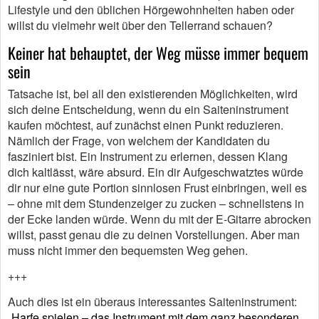
Lifestyle und den üblichen Hörgewohnheiten haben oder
willst du vielmehr weit über den Tellerrand schauen?
Keiner hat behauptet, der Weg müsse immer bequem
sein
Tatsache ist, bei all den existierenden Möglichkeiten, wird
sich deine Entscheidung, wenn du ein Saiteninstrument
kaufen möchtest, auf zunächst einen Punkt reduzieren.
Nämlich der Frage, von welchem der Kandidaten du
fasziniert bist. Ein Instrument zu erlernen, dessen Klang
dich kaltlässt, wäre absurd. Ein dir Aufgeschwatztes würde
dir nur eine gute Portion sinnlosen Frust einbringen, weil es
– ohne mit dem Stundenzeiger zu zucken – schnellstens in
der Ecke landen würde. Wenn du mit der E-Gitarre abrocken
willst, passt genau die zu deinen Vorstellungen. Aber man
muss nicht immer den bequemsten Weg gehen.
+++
Auch dies ist ein überaus interessantes Saiteninstrument:
„
Harfe spielen – das Instrument mit dem ganz besonderen