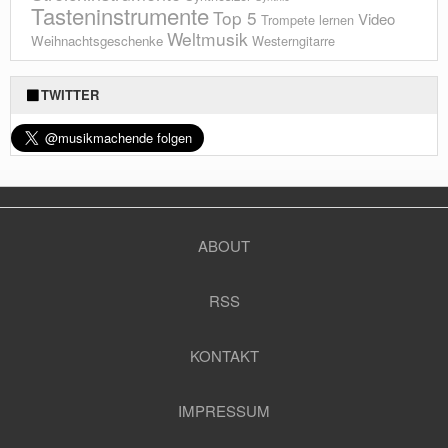
Tasteninstrumente
Top 5
Video
Trompete lernen
Weltmusik
Weihnachtsgeschenke
Westerngitarre
TWITTER
ABOUT
RSS
KONTAKT
IMPRESSUM