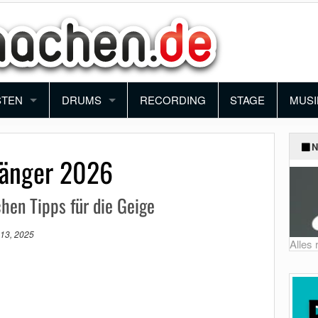
STEN
DRUMS
RECORDING
STAGE
MUSI
ANO
SCHLAGZEUG
BAN
N
fänger 2026
YBOARD
PERCUSSION
ORC
chen Tipps für die Geige
NTHESIZER
BLO
13, 2025
KORDEON
FUN
Alles
MUSI
SCH