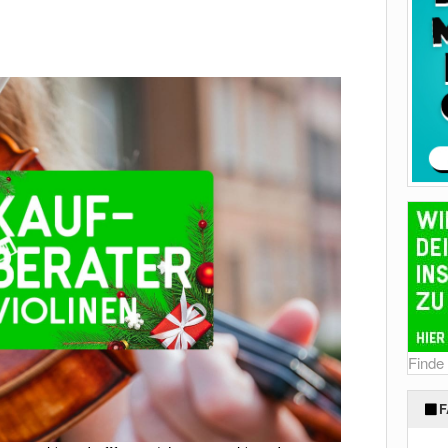
Finde
F