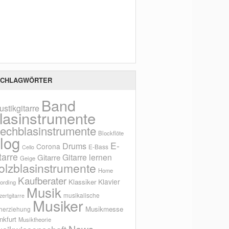
Scho
CHLAGWÖRTER
Band
ustikgitarre
lasinstrumente
lechblasinstrumente
Blockflöte
log
E-
Drums
Corona
E-Bass
Cello
tarre
Gitarre lernen
Gitarre
Geige
olzblasinstrumente
Home
Kaufberater
Klavier
Klassiker
ording
Musik
musikalische
ertgitarre
Musiker
Musikmesse
herziehung
nkfurt
Musiktheorie