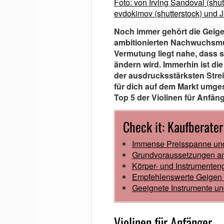
Foto: von Irving Sandoval (shut
evdokimov (shutterstock) und J
Noch immer gehört die Geige
ambitionierten Nachwuchsmu
Vermutung liegt nahe, dass s
ändern wird. Immerhin ist die
der ausdrucksstärksten Stre
für dich auf dem Markt umge
Top 5 der Violinen für Anfän
Check it: Kaufberater
Immense Preisspanne und 
Grundvoraussetzungen anf
Körper- und Instrumenten
Empfehlenswerte Geigen 
Geeignete Instrumente un
Violinen für Anfänger 