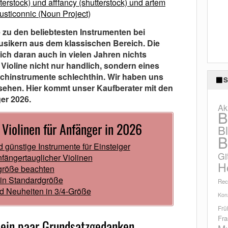
terstock) und afffancy (shutterstock) und artem
usticonnic (Noun Project)
 zu den beliebtesten Instrumenten bei
sikern aus dem klassischen Bereich. Die
ich daran auch in vielen Jahren nichts
 Violine nicht nur handlich, sondern eines
ichinstrumente schlechthin. Wir haben uns
S
sehen. Hier kommt unser Kaufberater mit den
ger 2026.
Ak
B
 Violinen für Anfänger in 2026
B
B
günstige Instrumente für Einsteiger
Gi
ängertauglicher Violinen
H
größe beachten
in Standardgröße
Rec
d Neuheiten in 3/4-Größe
Konz
Frü
Fra
– ein paar Grundsatzgedanken