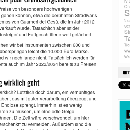
Mu
Or
e Preise von besonders hochwertigen
S
en gehen können, etwa die berühmten Stradivaris
Sax
temps von Guarneri del Gesù, die im Jahr 2012
Sc
verkauft wurde. Tatsächlich aber ist der
St
insteiger und Fortgeschrittene weit gefächert.
T
echen wir bei Instrumenten zwischen 600 und
Tro
 überspringen leicht die 10.000-Euro-Marke.
We
Wes
nd wir noch lange nicht. Tatsächlich werden für
ente auch im Jahr 2023/2024 bereits zu Preisen
T
 wirklich geht
rklich? Letztlich doch darum, ein vernünftiges
aben, das mit guter Verarbeitung überzeugt und
s Endlose sprengt. Immerhin ist es wenig
paren zu müssen, um eine edle Geige
önnen. Die Zeit wäre verschwendet, um hier
erschenkt“ zu vermeiden. Außerdem sind die