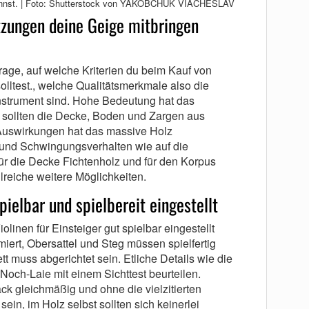
 kannst. | Foto: Shutterstock von YAKOBCHUK VIACHESLAV
zungen deine Geige mitbringen
Frage, auf welche Kriterien du beim Kauf von
solltest., welche Qualitätsmerkmale also die
nstrument sind. Hohe Bedeutung hat das
 sollten die Decke, Boden und Zargen aus
 Auswirkungen hat das massive Holz
und Schwingungsverhalten wie auf die
ür die Decke Fichtenholz und für den Korpus
lreiche weitere Möglichkeiten.
ielbar und spielbereit eingestellt
iolinen für Einsteiger gut spielbar eingestellt
miert, Obersattel und Steg müssen spielfertig
tt muss abgerichtet sein. Etliche Details wie die
Noch-Laie mit einem Sichttest beurteilen.
ack gleichmäßig und ohne die vielzitierten
ein, im Holz selbst sollten sich keinerlei