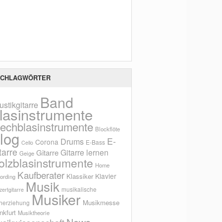
Scho
CHLAGWÖRTER
Band
ustikgitarre
lasinstrumente
lechblasinstrumente
Blockflöte
log
E-
Drums
Corona
E-Bass
Cello
tarre
Gitarre lernen
Gitarre
Geige
olzblasinstrumente
Home
Kaufberater
Klavier
Klassiker
ording
Musik
musikalische
ertgitarre
Musiker
Musikmesse
herziehung
nkfurt
Musiktheorie