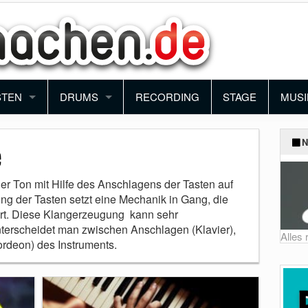
STEN
DRUMS
RECORDING
STAGE
MUSI
ANO
SCHLAGZEUG
BAN
N
e
YBOARD
PERCUSSION
ORC
der Ton mit Hilfe des Anschlagens der Tasten auf
ng der Tasten setzt eine Mechanik in Gang, die
NTHESIZER
BLO
hrt. Diese Klangerzeugung kann sehr
nterscheidet man zwischen Anschlagen (Klavier),
KORDEON
FUN
Alles
rdeon) des Instruments.
MUSI
SCH