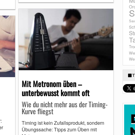
Mu
Or
S
Sax
Sc
St
T
Tro
We
Wes
T
Mit Metronom üben –
unterbewusst kommt oft
Wie du nicht mehr aus der Timing-
Kurve fliegst
:
Timing ist kein Zufallsprodukt, sondern
er
Übungssache: Tipps zum Üben mit