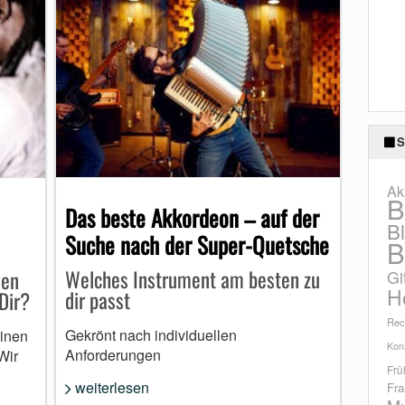
S
Ak
B
Das beste Akkordeon – auf der
B
Suche nach der Super-Quetsche
B
Welches Instrument am besten zu
den
Gi
H
dir passt
Dir?
Rec
Gekrönt nach individuellen
einen
Konz
Anforderungen
Wir
Frü
weiterlesen
Fra