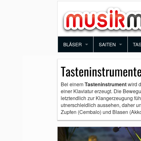
BLÄSER
SAITEN
TA
TROMPETE
VIOLINE
PI
Tasteninstrument
POSAUNE
BRATSCHE
KE
Bei einem
Tasteninstrument
wird 
einer Klaviatur erzeugt. Die Bewegu
SAXOPHON
E-GITARRE
SY
letztendlich zur Klangerzeugung fü
utnerschleidlich aussehen, daher u
KLARINETTE
AKUSTIK GITARRE
AK
Zupfen (Cembalo) und Blasen (Akko
QUERFLÖTE
E-BASS
BLOCKFLÖTE
HARFE