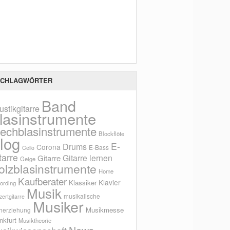
Scho
CHLAGWÖRTER
Band
ustikgitarre
lasinstrumente
lechblasinstrumente
Blockflöte
log
E-
Drums
Corona
E-Bass
Cello
tarre
Gitarre lernen
Gitarre
Geige
olzblasinstrumente
Home
Kaufberater
Klavier
Klassiker
ording
Musik
musikalische
ertgitarre
Musiker
Musikmesse
herziehung
nkfurt
Musiktheorie