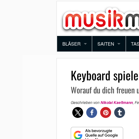
BLÄSER
SAITEN
TA
TROMPETE
VIOLINE
PI
Keyboard spiele
POSAUNE
BRATSCHE
KE
Worauf du dich freuen u
SAXOPHON
E-GITARRE
SY
Geschrieben von
,
Fe
Nikolai Kaeßmann
KLARINETTE
AKUSTIK GITARRE
AK
QUERFLÖTE
E-BASS
BLOCKFLÖTE
HARFE