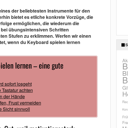
eines der beliebtesten Instrumente für den
hin bietet es etliche konkrete Vorzüge, die
rfolge ermöglichen, die wiederum die
 bei übungsintensiven Schritten
ten Stufen zu erklimmen. Werfen wir einen
rtet, wenn du Keyboard spielen lernen
S
Ak
ielen lernen – eine gute
B
B
B
 sofort losgeht
Gi
Tastatur achten
H
n der Hände
pfen, Frust vermeiden
Rec
 Sicht sinnvoll
Konz
Frü
Fra