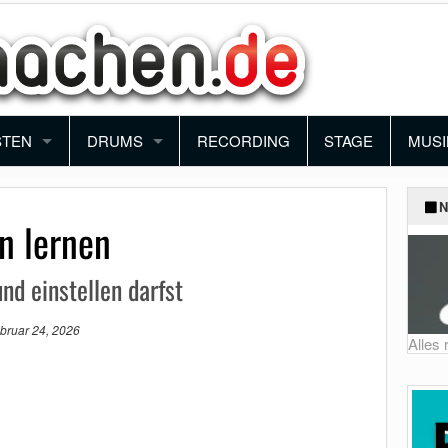
STEN
DRUMS
RECORDING
STAGE
MUSI
ANO
SCHLAGZEUG
BAN
N
n lernen
YBOARD
PERCUSSION
ORC
nd einstellen darfst
NTHESIZER
BLO
bruar 24, 2026
KORDEON
FUN
Alles
MUSI
SCH