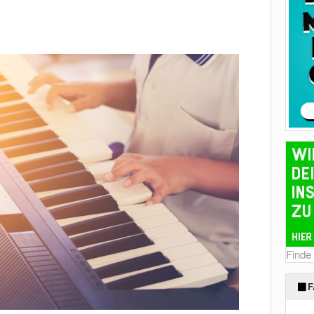
Finde
F