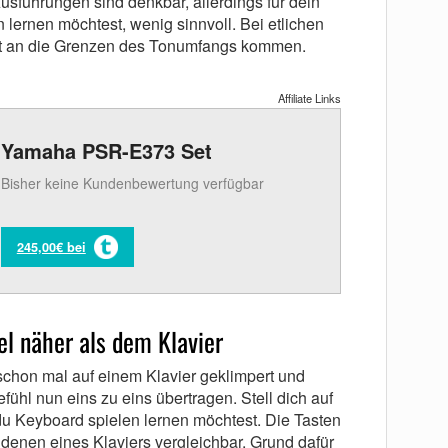
usführungen sind denkbar, allerdings für dein
 lernen möchtest, wenig sinnvoll. Bei etlichen
t an die Grenzen des Tonumfangs kommen.
Affiliate Links
Yamaha PSR-E373 Set
Bisher keine Kundenbewertung verfügbar
245,00€ bei
el näher als dem Klavier
schon mal auf einem Klavier geklimpert und
fühl nun eins zu eins übertragen. Stell dich auf
u Keyboard spielen lernen möchtest. Die Tasten
 denen eines Klaviers vergleichbar. Grund dafür