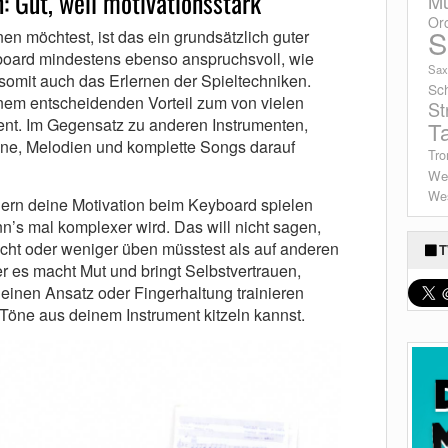
: Gut, weil motivationsstark
Mu
Or
S
n möchtest, ist das ein grundsätzlich guter
yboard mindestens ebenso anspruchsvoll, wie
Sax
somit auch das Erlernen der Spieltechniken.
Sc
inem entscheidenden Vorteil zum von vielen
St
ent. Im Gegensatz zu anderen Instrumenten,
T
Töne, Melodien und komplette Songs darauf
Tro
We
Wes
gern deine Motivation beim Keyboard spielen
nn’s mal komplexer wird. Das will nicht sagen,
cht oder weniger üben müsstest als auf anderen
T
r es macht Mut und bringt Selbstvertrauen,
einen Ansatz oder Fingerhaltung trainieren
 Töne aus deinem Instrument kitzeln kannst.