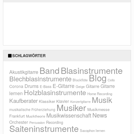
SCHLAGWÖRTER
Blasinstrumente
Band
Akustikgitarre
Blog
Blechblasinstrumente
Blockflöte
Cello
E-Gitarre
Drums
Gitarre
Gitarre
Corona
E-Bass
Geige
Holzblasinstrumente
lernen
Home Recording
Musik
Kaufberater
Klavier
Klassiker
Konzertgitarre
Musiker
Musikmesse
musikalische Früherziehung
News
Musikwissenschaft
Frankfurt
Musiktheorie
Orchester
Recording
Percussion
Saiteninstrumente
Saxophon lernen