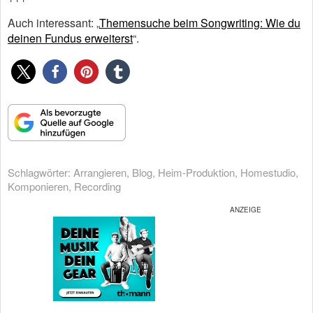
Auch interessant: „
Themensuche beim Songwriting: Wie du
deinen Fundus erweiterst
“.
Schlagwörter:
Arrangieren
,
Blog
,
Heim-Produktion
,
Homestudio
,
Komponieren
,
Recording