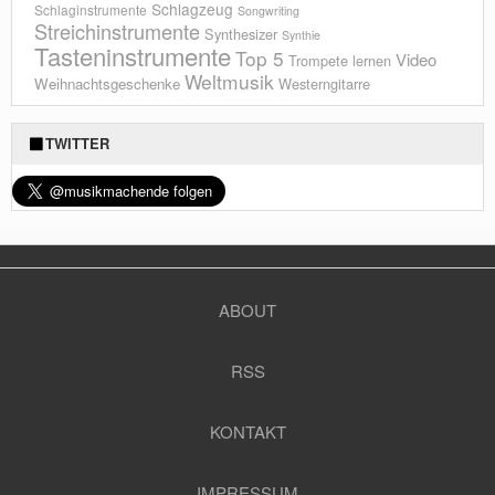
Schlagzeug
Schlaginstrumente
Songwriting
Streichinstrumente
Synthesizer
Synthie
Tasteninstrumente
Top 5
Video
Trompete lernen
Weltmusik
Weihnachtsgeschenke
Westerngitarre
TWITTER
ABOUT
RSS
KONTAKT
IMPRESSUM