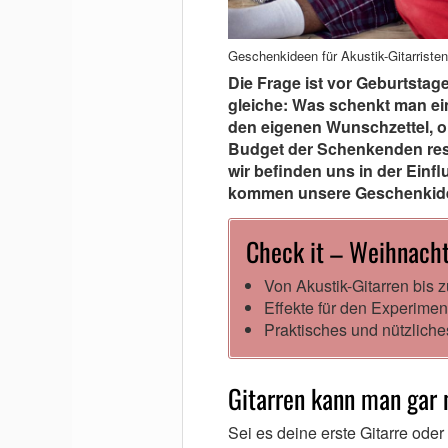
Geschenkideen für Akustik-Gitarriste
Die Frage ist vor Geburtstag
gleiche: Was schenkt man ei
den eigenen Wunschzettel, 
Budget der Schenkenden restl
wir befinden uns in der Ein
kommen unsere Geschenkideen
Check it – Weihnacht
Von Akustik-Gitarren bis z
Effekte für den Experime
Praktisches und nützlich
Gitarren kann man gar 
Sei es deine erste Gitarre ode