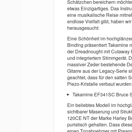
Schätzchen bereichern möchtes
etwas Einzigartiges. Das Instru
eine musikalische Reise mitn
endlose Vielfalt gibt, haben wir
herausgesucht:
Eine Schönheit im hochglänze
Binding präsentiert Takamine 
der Dreadnought mit Cutaway h
und integriertem Stimmgerät. D
massiver Zeder bestehende Dec
Gitarre aus der Legacy-Serie s
geachtet, dass für den satten
Piezo-Kristalle verbaut wurden
Takamine EF341SC Bruce Sp
Ein beliebtes Modell im hochgl
sichtbarer Maserung und Strukt
120CE NT der Marke Harley Ben
puristisch gehalten. Dass dies
einen Tonabnehmer mit Preamp 