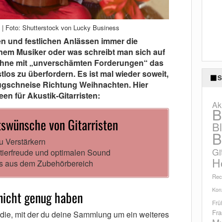
n | Foto: Shutterstock von Lucky Business
en und festlichen Anlässen immer die
nem Musiker oder was schreibt man sich auf
ohne mit „unverschämten Forderungen“ das
os zu überfordern. Es ist mal wieder soweit,
S
flugschneise Richtung Weihnachten. Hier
 für Akustik-Gitarristen:
Ak
B
swünsche von Gitarristen
B
B
u Verstärkern
Gi
ntierfreude und optimalen Sound
H
es aus dem Zubehörbereich
Rec
Konz
nicht genug haben
Frü
Fra
r die, mit der du deine Sammlung um ein weiteres