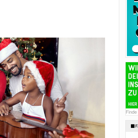
Finde
F