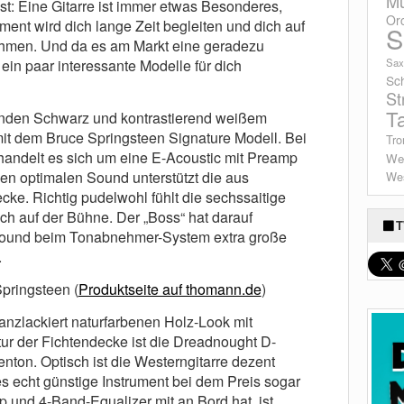
Mu
t: Eine Gitarre ist immer etwas Besonderes,
Or
ment wird dich lange Zeit begleiten und dich auf
S
ehmen. Und da es am Markt eine geradezu
 ein paar interessante Modelle für dich
Sax
Sc
St
T
nden Schwarz und kontrastierend weißem
mit dem Bruce Springsteen Signature Modell. Bei
Tro
andelt es sich um eine E-Acoustic mit Preamp
We
en optimalen Sound unterstützt die aus
Wes
ke. Richtig pudelwohl fühlt die sechssaitige
ich auf der Bühne. Der „Boss“ hat darauf
T
 Sound beim Tonabnehmer-System extra große
.
ringsteen (
Produktseite auf thomann.de
)
anzlackiert naturfarbenen Holz-Look mit
ur der Fichtendecke ist die Dreadnought D-
ton. Optisch ist die Westerngitarre dezent
es echt günstige Instrument bei dem Preis sogar
und 4-Band-Equalizer mit an Bord hat, ist