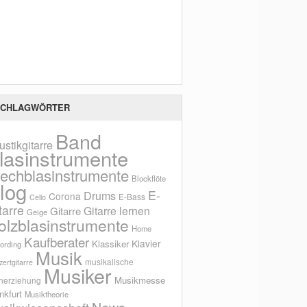
Scho
CHLAGWÖRTER
Band
ustikgitarre
lasinstrumente
lechblasinstrumente
Blockflöte
log
E-
Drums
Corona
E-Bass
Cello
tarre
Gitarre lernen
Gitarre
Geige
olzblasinstrumente
Home
Kaufberater
Klavier
Klassiker
ording
Musik
musikalische
ertgitarre
Musiker
Musikmesse
herziehung
nkfurt
Musiktheorie