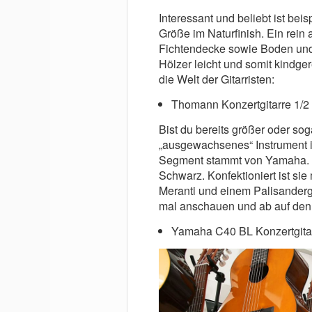
Interessant und beliebt ist bei
Größe im Naturfinish. Ein rein 
Fichtendecke sowie Boden und 
Hölzer leicht und somit kindge
die Welt der Gitarristen:
Thomann Konzertgitarre 1/2 
Bist du bereits größer oder s
„ausgewachsenes“ Instrument 
Segment stammt von Yamaha. Di
Schwarz. Konfektioniert ist si
Meranti und einem Palisandergr
mal anschauen und ab auf den
Yamaha C40 BL Konzertgitar