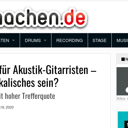
STEN
DRUMS
RECORDING
STAGE
MUSI
ANO
SCHLAGZEUG
BAN
N
ür Akustik-Gitarristen –
YBOARD
PERCUSSION
ORC
kalisches sein?
NTHESIZER
BLO
t hoher Trefferquote
KORDEON
FUN
Alles
19, 2020
MUSI
SCH