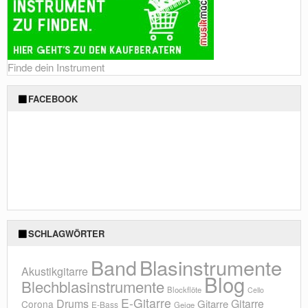
Finde dein Instrument
FACEBOOK
SCHLAGWÖRTER
Blasinstrumente
Band
Akustikgitarre
Blog
Blechblasinstrumente
Blockflöte
Cello
E-Gitarre
Drums
Gitarre
Gitarre
Corona
E-Bass
Geige