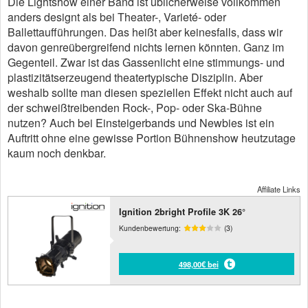
Die Lightshow einer Band ist üblicherweise vollkommen
anders designt als bei Theater-, Varieté- oder
Ballettaufführungen. Das heißt aber keinesfalls, dass wir
davon genreübergreifend nichts lernen könnten. Ganz im
Gegenteil. Zwar ist das Gassenlicht eine stimmungs- und
plastizitätserzeugend theatertypische Disziplin. Aber
weshalb sollte man diesen speziellen Effekt nicht auch auf
der schweißtreibenden Rock-, Pop- oder Ska-Bühne
nutzen? Auch bei Einsteigerbands und Newbies ist ein
Auftritt ohne eine gewisse Portion Bühnenshow heutzutage
kaum noch denkbar.
Affiliate Links
Ignition 2bright Profile 3K 26°
Kundenbewertung:
(3)
498,00€ bei