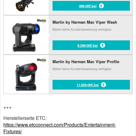
498,00€ bei
Martin by Harman Mac Viper Wash
Bisher keine Kundenbewertung verfügbar
9.299,00€ bei
Martin by Harman Mac Viper Profile
Bisher keine Kundenbewertung verfügbar
11.859,00€ bei
+++
Herstellerseite ETC:
https://www.etcconnect.com/Products/Entertainment-
Fixtures/