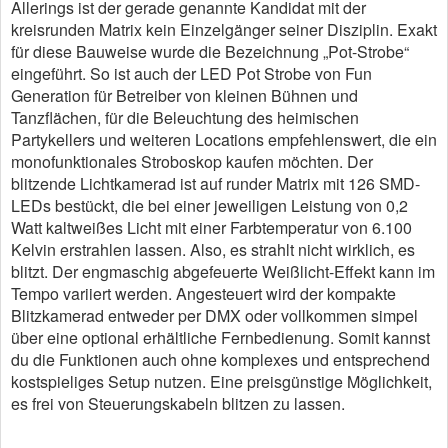
Allerings ist der gerade genannte Kandidat mit der
kreisrunden Matrix kein Einzelgänger seiner Disziplin. Exakt
für diese Bauweise wurde die Bezeichnung „Pot-Strobe“
eingeführt. So ist auch der LED Pot Strobe von Fun
Generation für Betreiber von kleinen Bühnen und
Tanzflächen, für die Beleuchtung des heimischen
Partykellers und weiteren Locations empfehlenswert, die ein
monofunktionales Stroboskop kaufen möchten. Der
blitzende Lichtkamerad ist auf runder Matrix mit 126 SMD-
LEDs bestückt, die bei einer jeweiligen Leistung von 0,2
Watt kaltweißes Licht mit einer Farbtemperatur von 6.100
Kelvin erstrahlen lassen. Also, es strahlt nicht wirklich, es
blitzt. Der engmaschig abgefeuerte Weißlicht-Effekt kann im
Tempo variiert werden. Angesteuert wird der kompakte
Blitzkamerad entweder per DMX oder vollkommen simpel
über eine optional erhältliche Fernbedienung. Somit kannst
du die Funktionen auch ohne komplexes und entsprechend
kostspieliges Setup nutzen. Eine preisgünstige Möglichkeit,
es frei von Steuerungskabeln blitzen zu lassen.