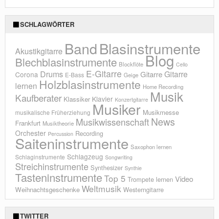
SCHLAGWÖRTER
Blasinstrumente
Band
Akustikgitarre
Blog
Blechblasinstrumente
Blockflöte
Cello
E-Gitarre
Drums
Gitarre
Gitarre
Corona
E-Bass
Geige
Holzblasinstrumente
lernen
Home Recording
Musik
Kaufberater
Klavier
Klassiker
Konzertgitarre
Musiker
Musikmesse
musikalische Früherziehung
News
Musikwissenschaft
Frankfurt
Musiktheorie
Orchester
Recording
Percussion
Saiteninstrumente
Saxophon lernen
Schlagzeug
Schlaginstrumente
Songwriting
Streichinstrumente
Synthesizer
Synthie
Tasteninstrumente
Top 5
Video
Trompete lernen
Weltmusik
Weihnachtsgeschenke
Westerngitarre
TWITTER