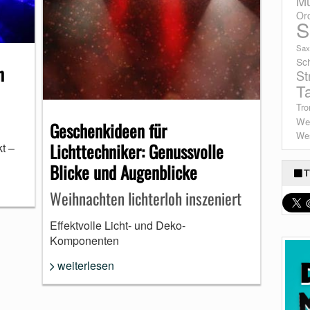
Mu
Or
S
Sax
Sc
n
St
T
Tro
We
Geschenkideen für
Wes
Lichttechniker: Genussvolle
t –
Blicke und Augenblicke
T
Weihnachten lichterloh inszeniert
Effektvolle Licht- und Deko-
Komponenten
weiterlesen