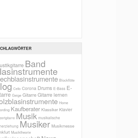
Scho
CHLAGWÖRTER
Band
ustikgitarre
lasinstrumente
lechblasinstrumente
Blockflöte
log
E-
Drums
Corona
E-Bass
Cello
tarre
Gitarre lernen
Gitarre
Geige
olzblasinstrumente
Home
Kaufberater
Klavier
Klassiker
ording
Musik
musikalische
ertgitarre
Musiker
Musikmesse
herziehung
nkfurt
Musiktheorie