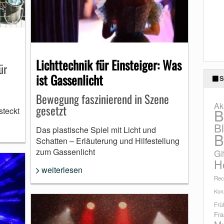
Lichttechnik für Einsteiger: Was
ür
ist Gassenlicht
S
Bewegung faszinierend in Szene
Ak
gesetzt
B
steckt
B
Das plastische Spiel mit Licht und
B
Schatten – Erläuterung und Hilfestellung
zum Gassenlicht
Gi
H
weiterlesen
Rec
Konz
Frü
Fra