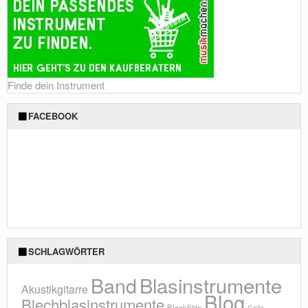
Finde dein Instrument
FACEBOOK
SCHLAGWÖRTER
Blasinstrumente
Band
Akustikgitarre
Blog
Blechblasinstrumente
Blockflöte
Cello