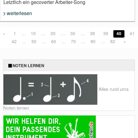
Letztlich ein gecoverter Arbeiter-Song
weiterlesen
«
1
…
10
…
20
…
30
…
38
39
40
41
42
…
50
…
60
…
70
…
80
…
82
»
NOTEN LERNEN
Alles rund ums
Noten lernen