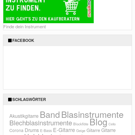
Finde dein Instrument
FACEBOOK
SCHLAGWÖRTER
Blasinstrumente
Band
Akustikgitarre
Blog
Blechblasinstrumente
Blockflöte
Cello
E-Gitarre
Drums
Gitarre
Gitarre
Corona
E-Bass
Geige