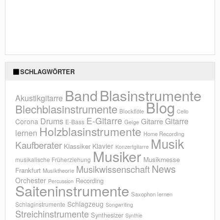
SCHLAGWÖRTER
Blasinstrumente
Band
Akustikgitarre
Blog
Blechblasinstrumente
Blockflöte
Cello
E-Gitarre
Drums
Gitarre
Gitarre
Corona
E-Bass
Geige
Holzblasinstrumente
lernen
Home Recording
Musik
Kaufberater
Klavier
Klassiker
Konzertgitarre
Musiker
Musikmesse
musikalische Früherziehung
News
Musikwissenschaft
Frankfurt
Musiktheorie
Orchester
Recording
Percussion
Saiteninstrumente
Saxophon lernen
Schlagzeug
Schlaginstrumente
Songwriting
Streichinstrumente
Synthesizer
Synthie