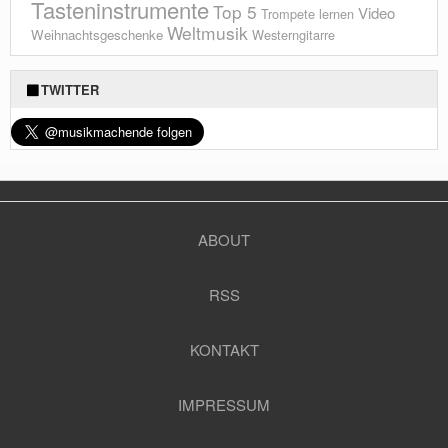
Tasteninstrumente
Top 5
Video
Trompete lernen
Weltmusik
Weihnachtsgeschenke
Westerngitarre
TWITTER
ABOUT
RSS
KONTAKT
IMPRESSUM