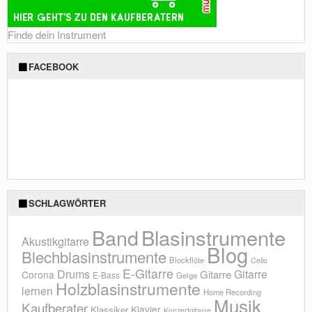
Finde dein Instrument
FACEBOOK
SCHLAGWÖRTER
Blasinstrumente
Band
Akustikgitarre
Blog
Blechblasinstrumente
Blockflöte
Cello
E-Gitarre
Drums
Gitarre
Gitarre
Corona
E-Bass
Geige
Holzblasinstrumente
lernen
Home Recording
Musik
Kaufberater
Klavier
Klassiker
Konzertgitarre