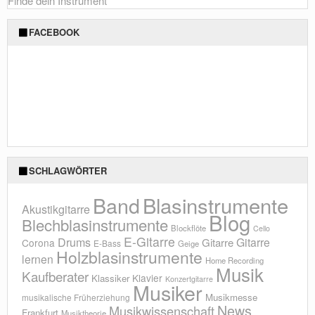
Finde dein Instrument
FACEBOOK
SCHLAGWÖRTER
Blasinstrumente
Band
Akustikgitarre
Blog
Blechblasinstrumente
Blockflöte
Cello
E-Gitarre
Drums
Gitarre
Gitarre
Corona
E-Bass
Geige
Holzblasinstrumente
lernen
Home Recording
Musik
Kaufberater
Klavier
Klassiker
Konzertgitarre
Musiker
Musikmesse
musikalische Früherziehung
News
Musikwissenschaft
Frankfurt
Musiktheorie