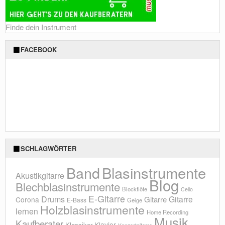
Finde dein Instrument
FACEBOOK
SCHLAGWÖRTER
Blasinstrumente
Band
Akustikgitarre
Blog
Blechblasinstrumente
Blockflöte
Cello
E-Gitarre
Drums
Gitarre
Gitarre
Corona
E-Bass
Geige
Holzblasinstrumente
lernen
Home Recording
Musik
Kaufberater
Klavier
Klassiker