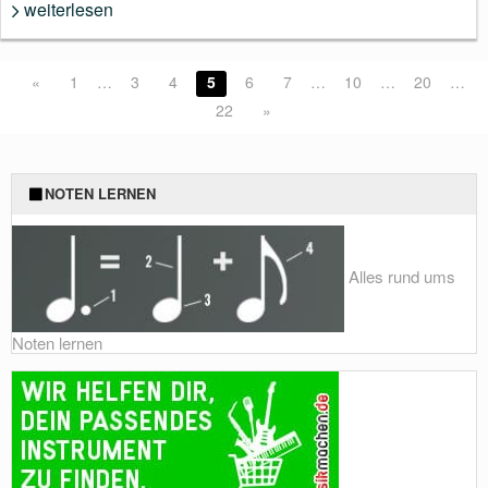
weiterlesen
«
1
…
3
4
5
6
7
…
10
…
20
…
22
»
NOTEN LERNEN
Alles rund ums
Noten lernen