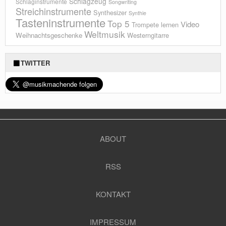
Schlagzeug
Schlaginstrumente
Songwriting
Streichinstrumente
Synthesizer
Synthie
Tasteninstrumente
Top 5
Video
Trompete lernen
Weltmusik
Weihnachtsgeschenke
Westerngitarre
TWITTER
ABOUT
RSS
KONTAKT
IMPRESSUM