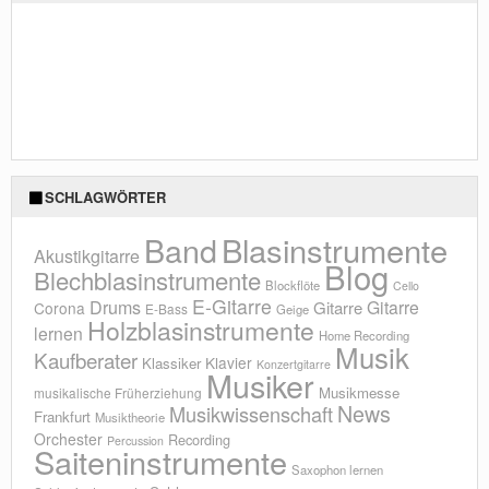
SCHLAGWÖRTER
Blasinstrumente
Band
Akustikgitarre
Blog
Blechblasinstrumente
Blockflöte
Cello
E-Gitarre
Drums
Gitarre
Gitarre
Corona
E-Bass
Geige
Holzblasinstrumente
lernen
Home Recording
Musik
Kaufberater
Klavier
Klassiker
Konzertgitarre
Musiker
Musikmesse
musikalische Früherziehung
News
Musikwissenschaft
Frankfurt
Musiktheorie
Orchester
Recording
Percussion
Saiteninstrumente
Saxophon lernen