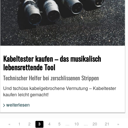
Kabeltester kaufen – das musikalisch
lebensrettende Tool
Technischer Helfer bei zerschlissenen Strippen
Und tschüss kabelgebrochene Vermutung – Kabeltester
kaufen leicht gemacht!
weiterlesen
«
1
2
3
4
5
…
10
…
20
21
»