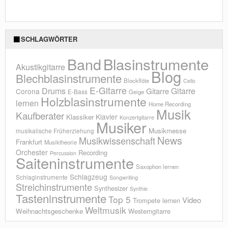
SCHLAGWÖRTER
Blasinstrumente
Band
Akustikgitarre
Blog
Blechblasinstrumente
Blockflöte
Cello
E-Gitarre
Drums
Gitarre
Gitarre
Corona
E-Bass
Geige
Holzblasinstrumente
lernen
Home Recording
Musik
Kaufberater
Klavier
Klassiker
Konzertgitarre
Musiker
Musikmesse
musikalische Früherziehung
News
Musikwissenschaft
Frankfurt
Musiktheorie
Orchester
Recording
Percussion
Saiteninstrumente
Saxophon lernen
Schlagzeug
Schlaginstrumente
Songwriting
Streichinstrumente
Synthesizer
Synthie
Tasteninstrumente
Top 5
Video
Trompete lernen
Weltmusik
Weihnachtsgeschenke
Westerngitarre