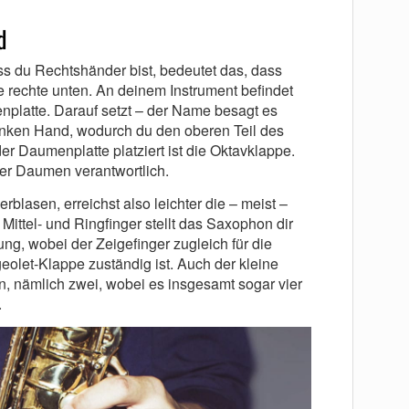
d
 du Rechtshänder bist, bedeutet das, dass
ie rechte unten. An deinem Instrument befindet
nplatte. Darauf setzt – der Name besagt es
inken Hand, wodurch du den oberen Teil des
er Daumenplatte platziert ist die Oktavklappe.
der Daumen verantwortlich.
rblasen, erreichst also leichter die – meist –
Mittel- und Ringfinger stellt das Saxophon dir
ng, wobei der Zeigefinger zugleich für die
eolet-Klappe zuständig ist. Auch der kleine
n, nämlich zwei, wobei es insgesamt sogar vier
.