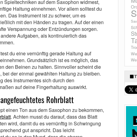
Mu
en Spieltechniken auf dem Saxophon widmest,
Or
nftige Haltung einnehmen. Vor allem solltest du
S
en. Das Instrument ist zu schwer, um es
ießlich mit den Händen zu tragen. Auf der einen
Sax
Sc
hafte Verspannung oder Entzündungen sorgen.
St
ndere Aufgaben, als kontinuierlich das
T
emmen.
Tro
lltest du eine vernünftig gerade Haltung auf
We
einnehmen. Grundsätzlich ist es möglich, das
Wes
en den Beinen zu halten. Sinnvoller scheint die
es, bei der einmal gewählten Haltung zu bleiben.
T
g des Instrumentes sich durch den
aßen auf deine Fingerhaltung auswirkt.
 angefeuchtetes Rohrblatt
pt einen Ton aus dem Saxophon zu bekommen,
blatt
. Achten musst du darauf, dass das Blatt
ten wird, damit du es vernünftig in Schwingung
prechend gut anspricht. Das leicht
t du so in den Mund, dass die oberen