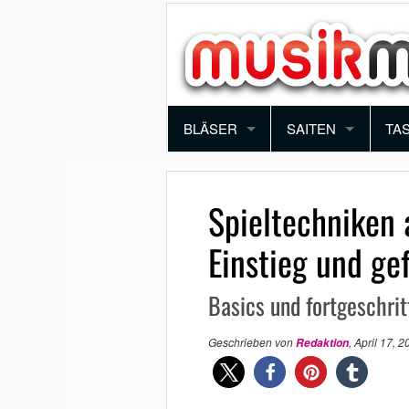
BLÄSER
SAITEN
TA
TROMPETE
VIOLINE
PI
Spieltechniken
POSAUNE
BRATSCHE
KE
Einstieg und ge
SAXOPHON
E-GITARRE
SY
Basics und fortgeschrit
KLARINETTE
AKUSTIK GITARRE
AK
Geschrieben von
,
April 17, 2
Redaktion
QUERFLÖTE
E-BASS
BLOCKFLÖTE
HARFE