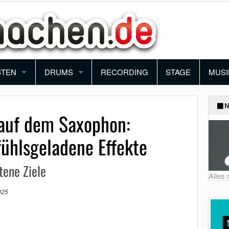
STEN
DRUMS
RECORDING
STAGE
MUSI
ANO
SCHLAGZEUG
BAN
N
 auf dem Saxophon:
YBOARD
PERCUSSION
ORC
fühlsgeladene Effekte
NTHESIZER
BLO
tene Ziele
KORDEON
FUN
Alles
025
MUSI
SCH