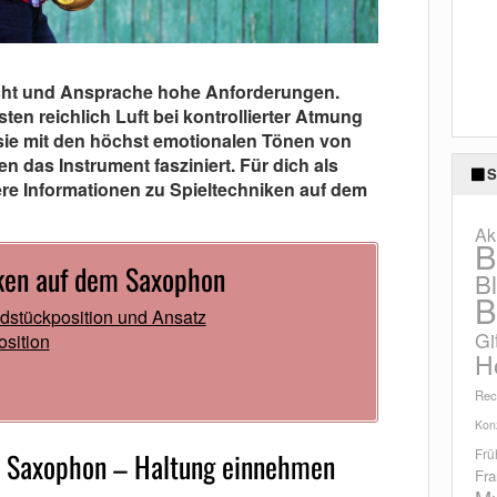
icht und Ansprache hohe Anforderungen.
n reichlich Luft bei kontrollierter Atmung
sie mit den höchst emotionalen Tönen von
nen das Instrument fasziniert. Für dich als
S
re Informationen zu Spieltechniken auf dem
Ak
B
iken auf dem Saxophon
B
B
dstückposition und Ansatz
Gi
sition
H
g
Rec
Konz
Frü
m Saxophon – Haltung einnehmen
Fra