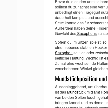
Bevor du dich den unmittelbar
solltest du zunächst eine vernü
unbedingt einen Tragegurt nutz
dauerhaft komplett und ausschl
Seite könnte das für schmerz
Außerdem haben deine Finger a
Gewicht des
Saxophons
zu st
Sofern du im Sitzen spielst, so
einem ebenso stabilen Hocker 
Saxophon
seitlich oder zwisch
seitliche Haltung. Wichtig ist 
Zumal eine wechselnde Haltun
verschobenen Winkel gleicherm
Mundstückposition und
Ausschlaggebend, um überhau
ist das
Mundstück
mitsamt
Rohr
von beiden Seiten feucht gehal
bringen kannst und es dements
abgeschrägte Mundstück nimms