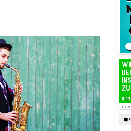
Finde
F