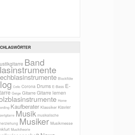
Scho
CHLAGWÖRTER
Band
ustikgitarre
lasinstrumente
lechblasinstrumente
Blockflöte
log
E-
Drums
Corona
E-Bass
Cello
tarre
Gitarre lernen
Gitarre
Geige
olzblasinstrumente
Home
Kaufberater
Klavier
Klassiker
ording
Musik
musikalische
ertgitarre
Musiker
Musikmesse
herziehung
nkfurt
Musiktheorie