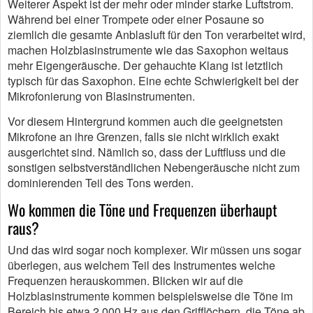
Weiterer Aspekt ist der mehr oder minder starke Luftstrom.
Während bei einer Trompete oder einer Posaune so
ziemlich die gesamte Anblasluft für den Ton verarbeitet wird,
machen Holzblasinstrumente wie das Saxophon weitaus
mehr Eigengeräusche. Der gehauchte Klang ist letztlich
typisch für das Saxophon. Eine echte Schwierigkeit bei der
Mikrofonierung von Blasinstrumenten.
Vor diesem Hintergrund kommen auch die geeignetsten
Mikrofone an ihre Grenzen, falls sie nicht wirklich exakt
ausgerichtet sind. Nämlich so, dass der Luftfluss und die
sonstigen selbstverständlichen Nebengeräusche nicht zum
dominierenden Teil des Tons werden.
Wo kommen die Töne und Frequenzen überhaupt
raus?
Und das wird sogar noch komplexer. Wir müssen uns sogar
überlegen, aus welchem Teil des Instrumentes welche
Frequenzen herauskommen. Blicken wir auf die
Holzblasinstrumente kommen beispielsweise die Töne im
Bereich bis etwa 2.000 Hz aus den Grifflöchern, die Töne ab