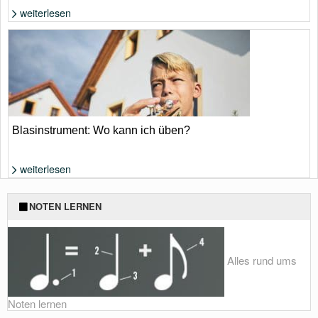
weiterlesen
Foto: von suthinee rodsuniyom
Blasinstrument: Wo kann ich üben?
weiterlesen
Foto: Shutterstock von Jaromir Chalabala
NOTEN LERNEN
Alles rund ums
Noten lernen