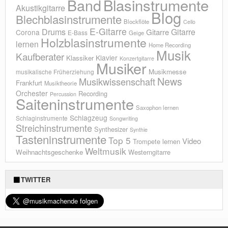
Blasinstrumente
Band
Akustikgitarre
Blog
Blechblasinstrumente
Blockflöte
Cello
E-Gitarre
Drums
Gitarre
Gitarre
Corona
E-Bass
Geige
Holzblasinstrumente
lernen
Home Recording
Musik
Kaufberater
Klavier
Klassiker
Konzertgitarre
Musiker
Musikmesse
musikalische Früherziehung
News
Musikwissenschaft
Frankfurt
Musiktheorie
Orchester
Recording
Percussion
Saiteninstrumente
Saxophon lernen
Schlagzeug
Schlaginstrumente
Songwriting
Streichinstrumente
Synthesizer
Synthie
Tasteninstrumente
Top 5
Video
Trompete lernen
Weltmusik
Weihnachtsgeschenke
Westerngitarre
TWITTER