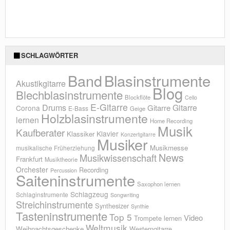
SCHLAGWÖRTER
Blasinstrumente
Band
Akustikgitarre
Blog
Blechblasinstrumente
Blockflöte
Cello
E-Gitarre
Drums
Gitarre
Gitarre
Corona
E-Bass
Geige
Holzblasinstrumente
lernen
Home Recording
Musik
Kaufberater
Klavier
Klassiker
Konzertgitarre
Musiker
Musikmesse
musikalische Früherziehung
News
Musikwissenschaft
Frankfurt
Musiktheorie
Orchester
Recording
Percussion
Saiteninstrumente
Saxophon lernen
Schlagzeug
Schlaginstrumente
Songwriting
Streichinstrumente
Synthesizer
Synthie
Tasteninstrumente
Top 5
Video
Trompete lernen
Weltmusik
Weihnachtsgeschenke
Westerngitarre