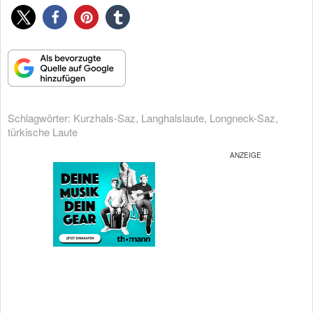
Schlagwörter:
Kurzhals-Saz
,
Langhalslaute
,
Longneck-Saz
,
türkische Laute