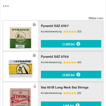
+++
Affiliate Links
Pyramid SAZ 676/7
Kundenbewertung:
(23)
11,90€ bei
Pyramid SAZ 675/8
Kundenbewertung:
(42)
12,90€ bei
Saz 651B Long Neck Saz Strings
Kundenbewertung:
(25)
4,90€ bei