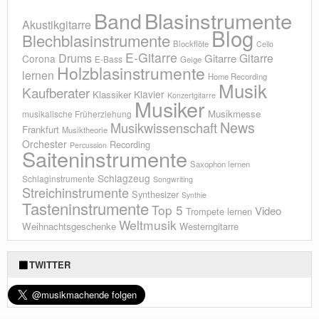
Blasinstrumente
Band
Akustikgitarre
Blog
Blechblasinstrumente
Blockflöte
Cello
E-Gitarre
Drums
Gitarre
Gitarre
Corona
E-Bass
Geige
Holzblasinstrumente
lernen
Home Recording
Musik
Kaufberater
Klavier
Klassiker
Konzertgitarre
Musiker
Musikmesse
musikalische Früherziehung
News
Musikwissenschaft
Frankfurt
Musiktheorie
Orchester
Recording
Percussion
Saiteninstrumente
Saxophon lernen
Schlagzeug
Schlaginstrumente
Songwriting
Streichinstrumente
Synthesizer
Synthie
Tasteninstrumente
Top 5
Video
Trompete lernen
Weltmusik
Weihnachtsgeschenke
Westerngitarre
TWITTER