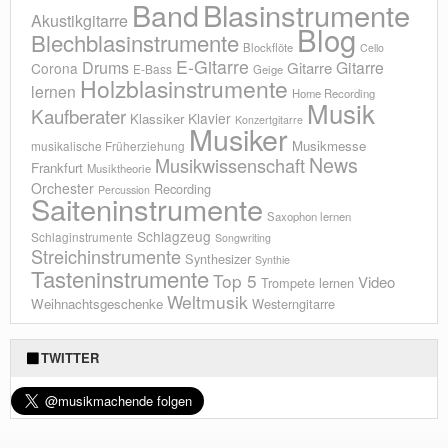
Blasinstrumente
Band
Akustikgitarre
Blog
Blechblasinstrumente
Blockflöte
Cello
E-Gitarre
Drums
Gitarre
Gitarre
Corona
E-Bass
Geige
Holzblasinstrumente
lernen
Home Recording
Musik
Kaufberater
Klavier
Klassiker
Konzertgitarre
Musiker
Musikmesse
musikalische Früherziehung
News
Musikwissenschaft
Frankfurt
Musiktheorie
Orchester
Recording
Percussion
Saiteninstrumente
Saxophon lernen
Schlagzeug
Schlaginstrumente
Songwriting
Streichinstrumente
Synthesizer
Synthie
Tasteninstrumente
Top 5
Video
Trompete lernen
Weltmusik
Weihnachtsgeschenke
Westerngitarre
TWITTER