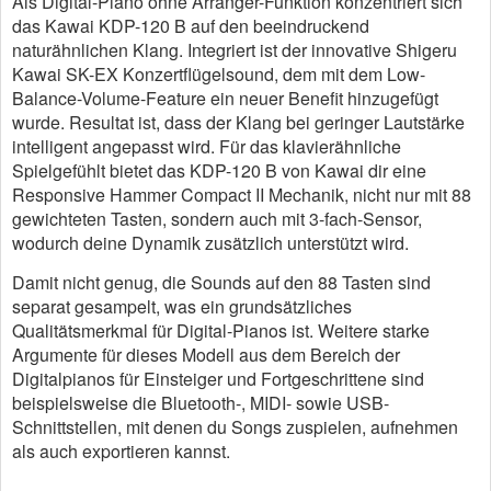
Als Digital-Piano ohne Arranger-Funktion konzentriert sich
das Kawai KDP-120 B auf den beeindruckend
naturähnlichen Klang. Integriert ist der innovative Shigeru
Kawai SK-EX Konzertflügelsound, dem mit dem Low-
Balance-Volume-Feature ein neuer Benefit hinzugefügt
wurde. Resultat ist, dass der Klang bei geringer Lautstärke
intelligent angepasst wird. Für das klavierähnliche
Spielgefühlt bietet das KDP-120 B von Kawai dir eine
Responsive Hammer Compact II Mechanik, nicht nur mit 88
gewichteten Tasten, sondern auch mit 3-fach-Sensor,
wodurch deine Dynamik zusätzlich unterstützt wird.
Damit nicht genug, die Sounds auf den 88 Tasten sind
separat gesampelt, was ein grundsätzliches
Qualitätsmerkmal für Digital-Pianos ist. Weitere starke
Argumente für dieses Modell aus dem Bereich der
Digitalpianos für Einsteiger und Fortgeschrittene sind
beispielsweise die Bluetooth-, MIDI- sowie USB-
Schnittstellen, mit denen du Songs zuspielen, aufnehmen
als auch exportieren kannst.