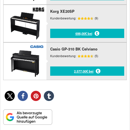
Korg XE20SP
Kundenbewertung:
(9)
698,00€ bei
Casio GP-310 BK Celviano
Kundenbewertung:
(5)
2.577,00€ bei