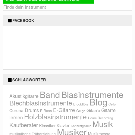
Finde dein Instrument
FACEBOOK
SCHLAGWÖRTER
Blasinstrumente
Band
Akustikgitarre
Blog
Blechblasinstrumente
Blockflöte
Cello
E-Gitarre
Drums
Gitarre
Gitarre
Corona
E-Bass
Geige
Holzblasinstrumente
lernen
Home Recording
Musik
Kaufberater
Klavier
Klassiker
Konzertgitarre
Musiker
Musikmesse
musikalische Früherziehung