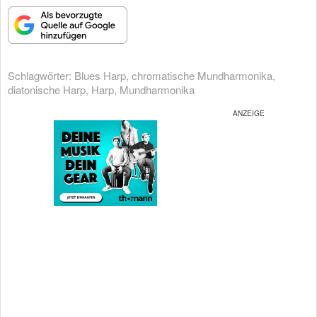
Schlagwörter:
Blues Harp
,
chromatische Mundharmonika
,
diatonische Harp
,
Harp
,
Mundharmonika