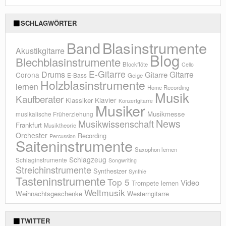
SCHLAGWÖRTER
Blasinstrumente
Band
Akustikgitarre
Blog
Blechblasinstrumente
Blockflöte
Cello
E-Gitarre
Drums
Gitarre
Gitarre
Corona
E-Bass
Geige
Holzblasinstrumente
lernen
Home Recording
Musik
Kaufberater
Klavier
Klassiker
Konzertgitarre
Musiker
Musikmesse
musikalische Früherziehung
News
Musikwissenschaft
Frankfurt
Musiktheorie
Orchester
Recording
Percussion
Saiteninstrumente
Saxophon lernen
Schlagzeug
Schlaginstrumente
Songwriting
Streichinstrumente
Synthesizer
Synthie
Tasteninstrumente
Top 5
Video
Trompete lernen
Weltmusik
Weihnachtsgeschenke
Westerngitarre
TWITTER