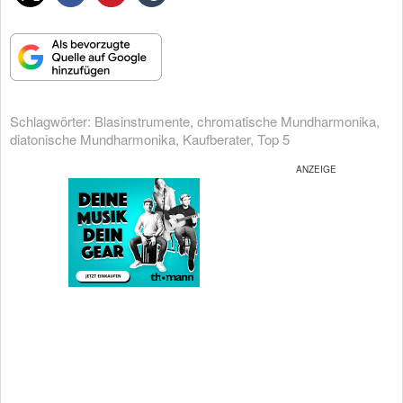
Schlagwörter:
Blasinstrumente
,
chromatische Mundharmonika
,
diatonische Mundharmonika
,
Kaufberater
,
Top 5