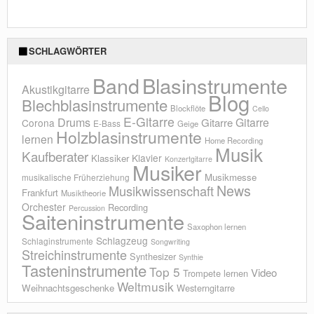
SCHLAGWÖRTER
Blasinstrumente
Band
Akustikgitarre
Blog
Blechblasinstrumente
Blockflöte
Cello
E-Gitarre
Drums
Gitarre
Gitarre
Corona
E-Bass
Geige
Holzblasinstrumente
lernen
Home Recording
Musik
Kaufberater
Klavier
Klassiker
Konzertgitarre
Musiker
Musikmesse
musikalische Früherziehung
News
Musikwissenschaft
Frankfurt
Musiktheorie
Orchester
Recording
Percussion
Saiteninstrumente
Saxophon lernen
Schlagzeug
Schlaginstrumente
Songwriting
Streichinstrumente
Synthesizer
Synthie
Tasteninstrumente
Top 5
Video
Trompete lernen
Weltmusik
Weihnachtsgeschenke
Westerngitarre