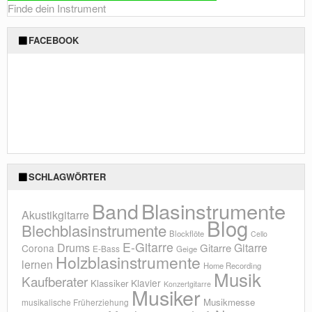
Finde dein Instrument
FACEBOOK
SCHLAGWÖRTER
Blasinstrumente
Band
Akustikgitarre
Blog
Blechblasinstrumente
Blockflöte
Cello
E-Gitarre
Drums
Gitarre
Gitarre
Corona
E-Bass
Geige
Holzblasinstrumente
lernen
Home Recording
Musik
Kaufberater
Klavier
Klassiker
Konzertgitarre
Musiker
Musikmesse
musikalische Früherziehung