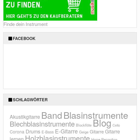
Finde dein Instrument
FACEBOOK
SCHLAGWÖRTER
Blasinstrumente
Band
Akustikgitarre
Blog
Blechblasinstrumente
Blockflöte
Cello
E-Gitarre
Drums
Gitarre
Gitarre
Corona
E-Bass
Geige
Holzblasinstrumente
lernen
Home Recording