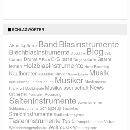
SCHLAGWÖRTER
Blasinstrumente
Band
Akustikgitarre
Blog
Blechblasinstrumente
Blockflöte
Cello
E-Gitarre
Drums
Gitarre
Gitarre
Corona
E-Bass
Geige
Holzblasinstrumente
lernen
Home Recording
Musik
Kaufberater
Klavier
Klassiker
Konzertgitarre
Musiker
Musikmesse
musikalische Früherziehung
News
Musikwissenschaft
Frankfurt
Musiktheorie
Orchester
Recording
Percussion
Saiteninstrumente
Saxophon lernen
Schlagzeug
Schlaginstrumente
Songwriting
Streichinstrumente
Synthesizer
Synthie
Tasteninstrumente
Top 5
Video
Trompete lernen
Weltmusik
Weihnachtsgeschenke
Westerngitarre