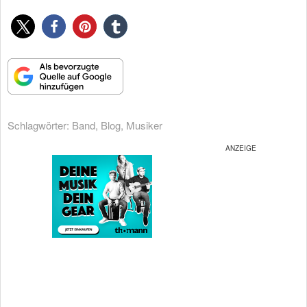
Schlagwörter:
Band
,
Blog
,
Musiker