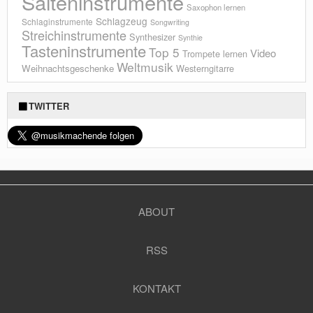
Saiteninstrumente
Saxophon lernen
Schlagzeug
Schlaginstrumente
Songwriting
Streichinstrumente
Synthesizer
Synthie
Tasteninstrumente
Top 5
Video
Trompete lernen
Weltmusik
Weihnachtsgeschenke
Westerngitarre
TWITTER
ABOUT
RSS
KONTAKT