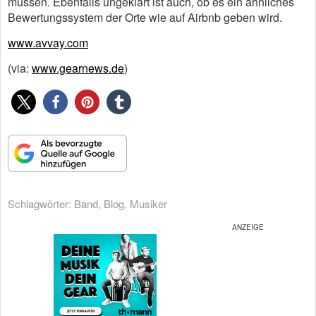
müssen. Ebenfalls ungeklärt ist auch, ob es ein ähnliches
Bewertungssystem der Orte wie auf Airbnb geben wird.
www.avvay.com
(via:
www.gearnews.de
)
Schlagwörter:
Band
,
Blog
,
Musiker