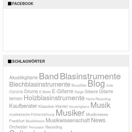
FACEBOOK
SCHLAGWÖRTER
Blasinstrumente
Band
Akustikgitarre
Blog
Blechblasinstrumente
Blockflöte
Cello
E-Gitarre
Drums
Gitarre
Gitarre
Corona
E-Bass
Geige
Holzblasinstrumente
lernen
Home Recording
Musik
Kaufberater
Klavier
Klassiker
Konzertgitarre
Musiker
Musikmesse
musikalische Früherziehung
News
Musikwissenschaft
Frankfurt
Musiktheorie
Orchester
Recording
Percussion