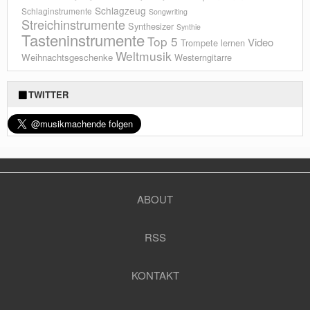
Schlagzeug
Schlaginstrumente
Songwriting
Streichinstrumente
Synthesizer
Synthie
Tasteninstrumente
Top 5
Video
Trompete lernen
Weltmusik
Weihnachtsgeschenke
Westerngitarre
TWITTER
ABOUT
RSS
KONTAKT