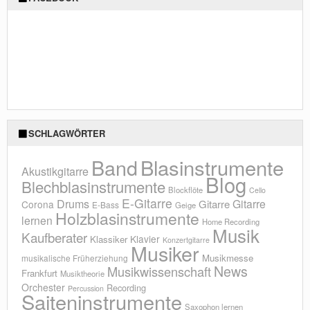
SCHLAGWÖRTER
Blasinstrumente
Band
Akustikgitarre
Blog
Blechblasinstrumente
Blockflöte
Cello
E-Gitarre
Drums
Gitarre
Gitarre
Corona
E-Bass
Geige
Holzblasinstrumente
lernen
Home Recording
Musik
Kaufberater
Klavier
Klassiker
Konzertgitarre
Musiker
Musikmesse
musikalische Früherziehung
News
Musikwissenschaft
Frankfurt
Musiktheorie
Orchester
Recording
Percussion
Saiteninstrumente
Saxophon lernen