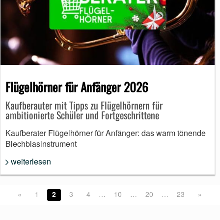
Flügelhörner für Anfänger 2026
Kaufberauter mit Tipps zu Flügelhörnern für
ambitionierte Schüler und Fortgeschrittene
Kaufberater Flügelhörner für Anfänger: das warm tönende
Blechblasinstrument
weiterlesen
«
1
2
3
4
…
10
…
20
…
23
»