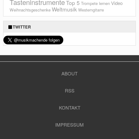
Tasteninstrumente
Top 5
Video
Trompete lernen
Weltmusik
Weihnachtsgeschenke
Westerngitarre
TWITTER
ABOUT
RSS
KONTAKT
IMPRESSUM