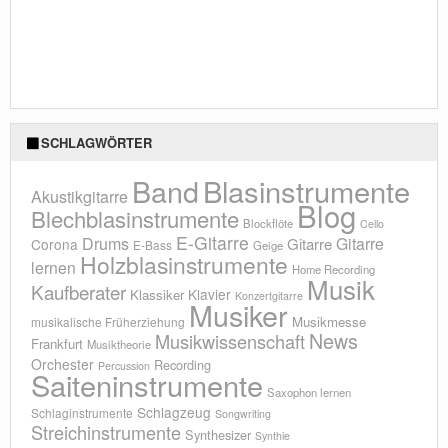
SCHLAGWÖRTER
Blasinstrumente
Band
Akustikgitarre
Blog
Blechblasinstrumente
Blockflöte
Cello
E-Gitarre
Drums
Gitarre
Gitarre
Corona
E-Bass
Geige
Holzblasinstrumente
lernen
Home Recording
Musik
Kaufberater
Klavier
Klassiker
Konzertgitarre
Musiker
Musikmesse
musikalische Früherziehung
News
Musikwissenschaft
Frankfurt
Musiktheorie
Orchester
Recording
Percussion
Saiteninstrumente
Saxophon lernen
Schlagzeug
Schlaginstrumente
Songwriting
Streichinstrumente
Synthesizer
Synthie