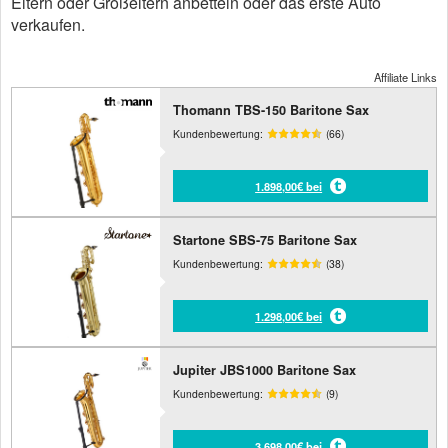
Eltern oder Großeltern anbetteln oder das erste Auto
verkaufen.
Affiliate Links
Thomann TBS-150 Baritone Sax
Kundenbewertung:
(66)
1.898,00€ bei
Startone SBS-75 Baritone Sax
Kundenbewertung:
(38)
1.298,00€ bei
Jupiter JBS1000 Baritone Sax
Kundenbewertung:
(9)
3.698,00€ bei