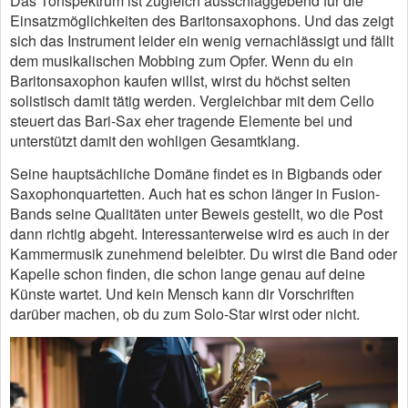
Das Tonspektrum ist zugleich ausschlaggebend für die
Einsatzmöglichkeiten des Baritonsaxophons. Und das zeigt
sich das Instrument leider ein wenig vernachlässigt und fällt
dem musikalischen Mobbing zum Opfer. Wenn du ein
Baritonsaxophon kaufen willst, wirst du höchst selten
solistisch damit tätig werden. Vergleichbar mit dem Cello
steuert das Bari-Sax eher tragende Elemente bei und
unterstützt damit den wohligen Gesamtklang.
Seine hauptsächliche Domäne findet es in Bigbands oder
Saxophonquartetten. Auch hat es schon länger in Fusion-
Bands seine Qualitäten unter Beweis gestellt, wo die Post
dann richtig abgeht. Interessanterweise wird es auch in der
Kammermusik zunehmend beleibter. Du wirst die Band oder
Kapelle schon finden, die schon lange genau auf deine
Künste wartet. Und kein Mensch kann dir Vorschriften
darüber machen, ob du zum Solo-Star wirst oder nicht.