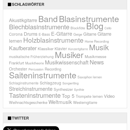
SCHLAGWÖRTER
Blasinstrumente
Band
Akustikgitarre
Blog
Blechblasinstrumente
Blockflöte
Cello
E-Gitarre
Drums
Gitarre
Gitarre
Corona
E-Bass
Geige
Holzblasinstrumente
lernen
Home Recording
Musik
Kaufberater
Klavier
Klassiker
Konzertgitarre
Musiker
Musikmesse
musikalische Früherziehung
News
Musikwissenschaft
Frankfurt
Musiktheorie
Orchester
Recording
Percussion
Saiteninstrumente
Saxophon lernen
Schlagzeug
Schlaginstrumente
Songwriting
Streichinstrumente
Synthesizer
Synthie
Tasteninstrumente
Top 5
Video
Trompete lernen
Weltmusik
Weihnachtsgeschenke
Westerngitarre
TWITTER