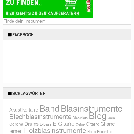
Finde dein Instrument
FACEBOOK
SCHLAGWÖRTER
Blasinstrumente
Band
Akustikgitarre
Blog
Blechblasinstrumente
Blockflöte
Cello
E-Gitarre
Drums
Gitarre
Gitarre
Corona
E-Bass
Geige
Holzblasinstrumente
lernen
Home Recording