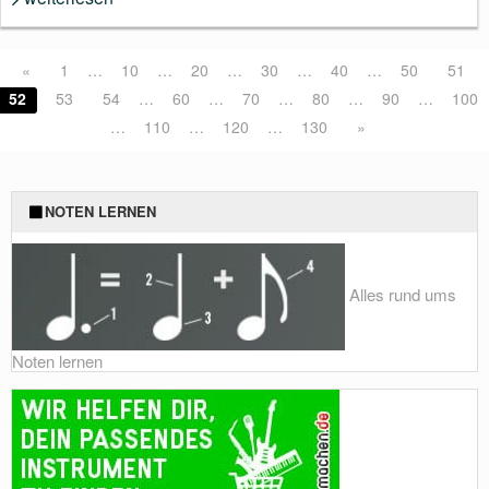
«
1
…
10
…
20
…
30
…
40
…
50
51
52
53
54
…
60
…
70
…
80
…
90
…
100
…
110
…
120
…
130
»
NOTEN LERNEN
Alles rund ums
Noten lernen