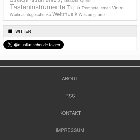
Synthesizer
Synthie
Tasteninstrumente
Top 5
Video
Trompete lernen
Weltmusik
Weihnachtsgeschenke
Westerngitarre
TWITTER
ABOUT
RSS
KONTAKT
IMPRESSUM