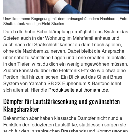
Unwillkommene Begegnung mit dem ordnungshütendem Nachbarn | Foto:
Shutterstock von LightField Studios
Durch die hohe Schalldämpfung ermöglicht das System das
Spielen auch in der Wohnung im Mehrfamilienhaus und
auch nach der Spätschicht kannst du damit noch spielen,
ohne die Nachbarn zu nerven. Dabei bleibt die Ansprache
über nahezu sämtliche Lagen und Töne erhalten, allenfalls
in den Tiefen wirst du dich ein wenig umgewöhnen müssen.
Zudem kannst du über die Elektronik Effekte wie etwa eine
Portion Hall hinzumischen. Ein Blick auf das Silent Brass
System von Yamaha SB 2X Euphonium & Baritone lohnt
sich allemal. Hier die
Produktseite auf thomann.de
.
Dämpfer für Lautstärkesenkung und gewünschten
Klangcharakter
Bekanntlich aber haben klassische Dämpfer nicht nur die
Funktion der reduzierten Lautstärke, stattdessen sorgen sie
auch für den in zahlreichen Brassbands und Kompositionen