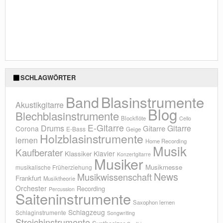
SCHLAGWÖRTER
Blasinstrumente
Band
Akustikgitarre
Blog
Blechblasinstrumente
Blockflöte
Cello
E-Gitarre
Drums
Gitarre
Gitarre
Corona
E-Bass
Geige
Holzblasinstrumente
lernen
Home Recording
Musik
Kaufberater
Klavier
Klassiker
Konzertgitarre
Musiker
Musikmesse
musikalische Früherziehung
News
Musikwissenschaft
Frankfurt
Musiktheorie
Orchester
Recording
Percussion
Saiteninstrumente
Saxophon lernen
Schlagzeug
Schlaginstrumente
Songwriting
Streichinstrumente