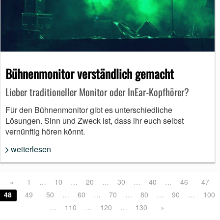
Bühnenmonitor verständlich gemacht
Lieber traditioneller Monitor oder InEar-Kopfhörer?
Für den Bühnenmonitor gibt es unterschiedliche
Lösungen. Sinn und Zweck ist, dass ihr euch selbst
vernünftig hören könnt.
weiterlesen
«
1
…
10
…
20
…
30
…
40
…
46
47
48
49
50
…
60
…
70
…
80
…
90
…
100
…
110
…
120
…
130
»