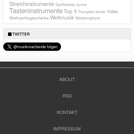
Streichinstrumente
Synthesizer
Synthie
Tasteninstrumente
Top 5
Video
Trompete lernen
Weltmusik
Weihnachtsgeschenke
Westerngitarre
TWITTER
ABOUT
RSS
KONTAKT
IMPRESSUM