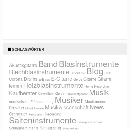
SCHLAGWÖRTER
Blasinstrumente
Band
Akustikgitarre
Blog
Blechblasinstrumente
Blockflöte
Cello
E-Gitarre
Drums
Gitarre
Gitarre
Corona
E-Bass
Geige
Holzblasinstrumente
lernen
Home Recording
Musik
Kaufberater
Klavier
Klassiker
Konzertgitarre
Musiker
Musikmesse
musikalische Früherziehung
News
Musikwissenschaft
Frankfurt
Musiktheorie
Orchester
Recording
Percussion
Saiteninstrumente
Saxophon lernen
Schlagzeug
Schlaginstrumente
Songwriting