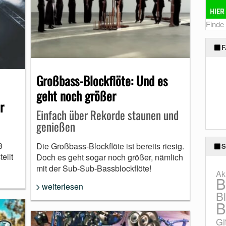
Finde
F
Großbass-Blockflöte: Und es
geht noch größer
r
Einfach über Rekorde staunen und
genießen
8
Die Großbass-Blockflöte ist bereits riesig.
S
ellt
Doch es geht sogar noch größer, nämlich
mit der Sub-Sub-Bassblockflöte!
Ak
B
weiterlesen
B
B
Gi