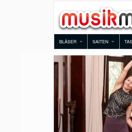
BLÄSER
SAITEN
TA
TROMPETE
VIOLINE
PI
POSAUNE
BRATSCHE
KE
SAXOPHON
E-GITARRE
SY
KLARINETTE
AKUSTIK GITARRE
AK
QUERFLÖTE
E-BASS
BLOCKFLÖTE
HARFE