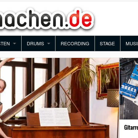
STEN
DRUMS
RECORDING
STAGE
MUSI
ANO
SCHLAGZEUG
BAN
YBOARD
PERCUSSION
ORC
NTHESIZER
BLO
KORDEON
FUN
MUSI
Gitarr
SCH