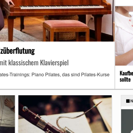
izüberflutung
mit klassischem Klavierspiel
Kaufbe
tes-Trainings: Piano Pilates, das sind Pilates-Kurse
sollte
N