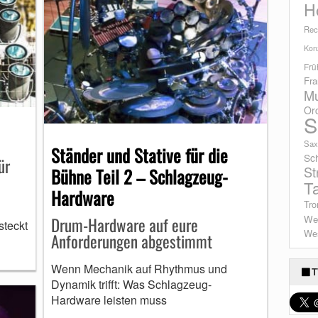
H
Rec
Konz
Frü
Fra
Mu
Or
S
Sax
Ständer und Stative für die
Sc
ür
St
Bühne Teil 2 – Schlagzeug-
T
Hardware
Tro
We
Drum-Hardware auf eure
steckt
Wes
Anforderungen abgestimmt
Wenn Mechanik auf Rhythmus und
T
Dynamik trifft: Was Schlagzeug-
Hardware leisten muss