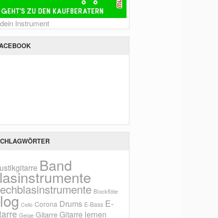
 dein Instrument
ACEBOOK
CHLAGWÖRTER
Band
ustikgitarre
lasinstrumente
lechblasinstrumente
Blockflöte
log
E-
Drums
Corona
E-Bass
Cello
tarre
Gitarre lernen
Gitarre
Geige