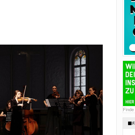
Finde
F