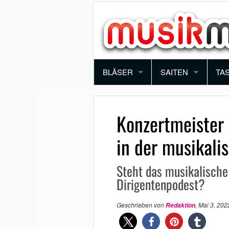
BLÄSER
SAITEN
TA
TROMPETE
VIOLINE
PI
Konzertmeister 
POSAUNE
BRATSCHE
KE
in der musikali
SAXOPHON
E-GITARRE
SY
Steht das musikalische
KLARINETTE
AKUSTIK GITARRE
AK
Dirigentenpodest?
QUERFLÖTE
E-BASS
Geschrieben von
,
Mai 3, 202
Redaktion
BLOCKFLÖTE
HARFE