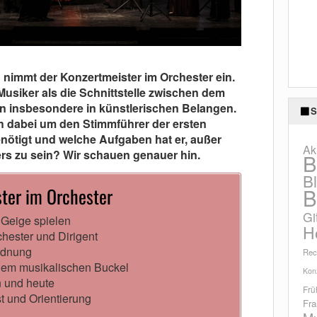
 nimmt der Konzertmeister im Orchester ein.
usiker als die Schnittstelle zwischen dem
n insbesondere in künstlerischen Belangen.
S
ch dabei um den Stimmführer der ersten
nötigt und welche Aufgaben hat er, außer
Ak
rs zu sein? Wir schauen genauer hin.
B
B
ster im Orchester
B
Gi
e Geige spielen
H
chester und Dirigent
Ordnung
Rec
dem musikalischen Buckel
Konz
n und heute
Frü
t und Orientierung
Fra