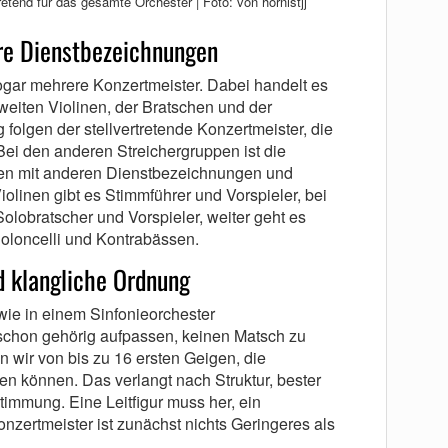
retend für das gesamte Orchester | Foto: von hornistjj
re Dienstbezeichnungen
ogar mehrere Konzertmeister. Dabei handelt es
weiten Violinen, der Bratschen und der
 folgen der stellvertretende Konzertmeister, die
 Bei den anderen Streichergruppen ist die
eben mit anderen Dienstbezeichnungen und
iolinen gibt es Stimmführer und Vorspieler, bei
olobratscher und Vorspieler, weiter geht es
ioloncelli und Kontrabässen.
d klangliche Ordnung
wie in einem Sinfonieorchester
hon gehörig aufpassen, keinen Matsch zu
 wir von bis zu 16 ersten Geigen, die
n können. Das verlangt nach Struktur, bester
timmung. Eine Leitfigur muss her, ein
onzertmeister ist zunächst nichts Geringeres als