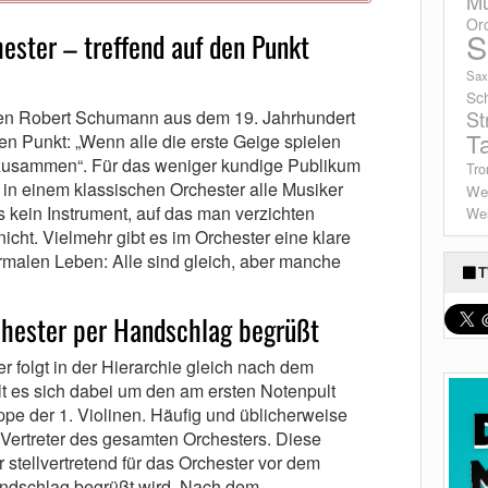
Mu
Or
S
ester – treffend auf den Punkt
Sax
Sc
en Robert Schumann aus dem 19. Jahrhundert
St
T
den Punkt: „Wenn alle die erste Geige spielen
 zusammen“. Für das weniger kundige Publikum
Tro
in einem klassischen Orchester alle Musiker
We
es kein Instrument, auf das man verzichten
Wes
nicht. Vielmehr gibt es im Orchester eine klare
rmalen Leben: Alle sind gleich, aber manche
T
rchester per Handschlag begrüßt
r folgt in der Hierarchie gleich nach dem
lt es sich dabei um den am ersten Notenpult
pe der 1. Violinen. Häufig und üblicherweise
s Vertreter des gesamten Orchesters. Diese
r stellvertretend für das Orchester vor dem
andschlag begrüßt wird. Nach dem