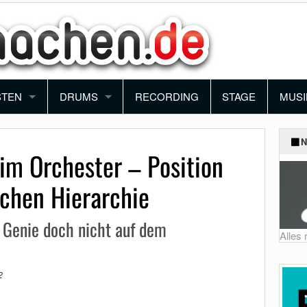
STEN
DRUMS
RECORDING
STAGE
MUSI
ANO
SCHLAGZEUG
BAN
N
im Orchester – Position
YBOARD
PERCUSSION
ORC
schen Hierarchie
NTHESIZER
BLO
 Genie doch nicht auf dem
KORDEON
FUN
Alles
MUSI
2
SCH