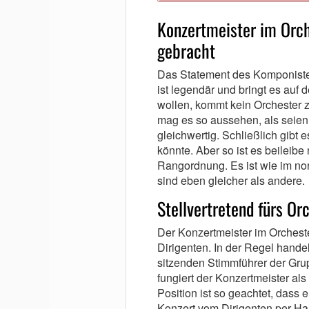
Konzertmeister im Orch
gebracht
Das Statement des Komponist
ist legendär und bringt es auf 
wollen, kommt kein Orchester
mag es so aussehen, als seien 
gleichwertig. Schließlich gibt 
könnte. Aber so ist es beileibe 
Rangordnung. Es ist wie im no
sind eben gleicher als andere.
Stellvertretend fürs O
Der Konzertmeister im Orcheste
Dirigenten. In der Regel hande
sitzenden Stimmführer der Grup
fungiert der Konzertmeister al
Position ist so geachtet, dass e
Konzert vom Dirigenten per H