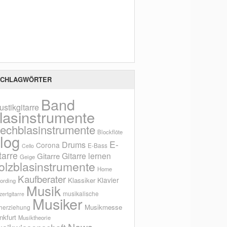
Scho
CHLAGWÖRTER
Band
ustikgitarre
lasinstrumente
lechblasinstrumente
Blockflöte
log
E-
Drums
Corona
E-Bass
Cello
tarre
Gitarre lernen
Gitarre
Geige
olzblasinstrumente
Home
Kaufberater
Klavier
Klassiker
ording
Musik
musikalische
ertgitarre
Musiker
Musikmesse
herziehung
nkfurt
Musiktheorie