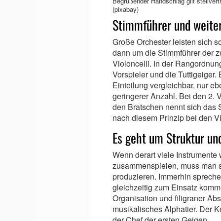
Begrüßender Handschlag gilt stellvert
(pixabay)
Stimmführer und weite
Große Orchester leisten sich s
dann um die Stimmführer der z
Violoncelli. In der Rangordnung
Vorspieler und die Tuttigeiger.
Einteilung vergleichbar, nur 
geringerer Anzahl. Bei den 2. V
den Bratschen nennt sich das S
nach diesem Prinzip bei den V
Es geht um Struktur un
Wenn derart viele Instrumente 
zusammenspielen, muss man sc
produzieren. Immerhin sprechen
gleichzeitig zum Einsatz komme
Organisation und filigraner Abs
musikalisches Alphatier. Der K
der Chef der ersten Geigen.