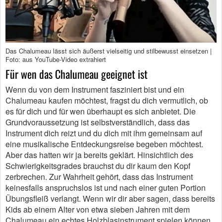
Das Chalumeau lässt sich äußerst vielseitig und stilbewusst einsetzen |
Foto: aus YouTube-Video extrahiert
Für wen das Chalumeau geeignet ist
Wenn du von dem Instrument fasziniert bist und ein
Chalumeau kaufen möchtest, fragst du dich vermutlich, ob
es für dich und für wen überhaupt es sich anbietet. Die
Grundvoraussetzung ist selbstverständlich, dass das
Instrument dich reizt und du dich mit ihm gemeinsam auf
eine musikalische Entdeckungsreise begeben möchtest.
Aber das hatten wir ja bereits geklärt. Hinsichtlich des
Schwierigkeitsgrades brauchst du dir kaum den Kopf
zerbrechen. Zur Wahrheit gehört, dass das Instrument
keinesfalls anspruchslos ist und nach einer guten Portion
Übungsfleiß verlangt. Wenn wir dir aber sagen, dass bereits
Kids ab einem Alter von etwa sieben Jahren mit dem
Chalumeau ein echtes Holzblasinstrument spielen können,