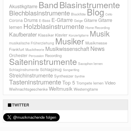
Blasinstrumente
Band
Akustikgitarre
Blog
Blechblasinstrumente
Blockflöte
Cello
E-Gitarre
Drums
Gitarre
Gitarre
Corona
E-Bass
Geige
Holzblasinstrumente
lernen
Home Recording
Musik
Kaufberater
Klavier
Klassiker
Konzertgitarre
Musiker
Musikmesse
musikalische Früherziehung
News
Musikwissenschaft
Frankfurt
Musiktheorie
Orchester
Recording
Percussion
Saiteninstrumente
Saxophon lernen
Schlagzeug
Schlaginstrumente
Songwriting
Streichinstrumente
Synthesizer
Synthie
Tasteninstrumente
Top 5
Video
Trompete lernen
Weltmusik
Weihnachtsgeschenke
Westerngitarre
TWITTER