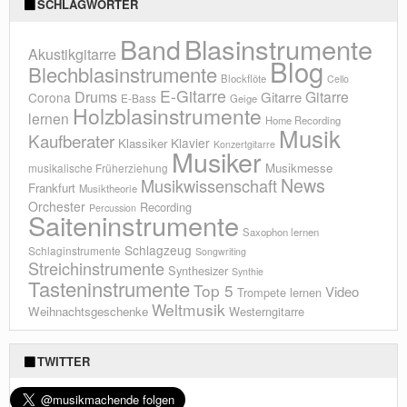
SCHLAGWÖRTER
Blasinstrumente
Band
Akustikgitarre
Blog
Blechblasinstrumente
Blockflöte
Cello
E-Gitarre
Drums
Gitarre
Gitarre
Corona
E-Bass
Geige
Holzblasinstrumente
lernen
Home Recording
Musik
Kaufberater
Klavier
Klassiker
Konzertgitarre
Musiker
Musikmesse
musikalische Früherziehung
News
Musikwissenschaft
Frankfurt
Musiktheorie
Orchester
Recording
Percussion
Saiteninstrumente
Saxophon lernen
Schlagzeug
Schlaginstrumente
Songwriting
Streichinstrumente
Synthesizer
Synthie
Tasteninstrumente
Top 5
Video
Trompete lernen
Weltmusik
Weihnachtsgeschenke
Westerngitarre
TWITTER