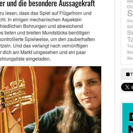
Mu
ger und die besondere Aussagekraft
Or
S
zu lesen, dass das Spiel auf Flügelhorn und
nicht. In einigen mechanischen Aspekten
Sax
schiedlichen Bohrungen und abweichend
Sc
St
s tiefen und breiten Mundstücks benötigen
T
kontrollierte Spielweise, um den zauberhaften
tzeln. Und das verlangt nach vernünftigen
Tro
ür dich am Markt umgesehen und ein paar
We
ehlungsliste eingeladen.
Wes
T