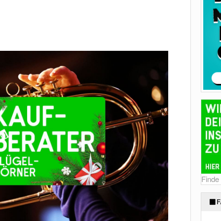
Finde
F