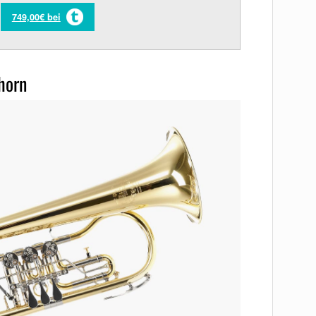
749,00€ bei
horn