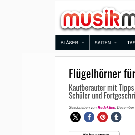
BLÄSER
SAITEN
TA
TROMPETE
VIOLINE
PI
Flügelhörner fü
POSAUNE
BRATSCHE
KE
Kaufberauter mit Tipps 
SAXOPHON
E-GITARRE
SY
Schüler und Fortgeschr
KLARINETTE
AKUSTIK GITARRE
AK
Geschrieben von
,
Dezember 
Redaktion
QUERFLÖTE
E-BASS
BLOCKFLÖTE
HARFE