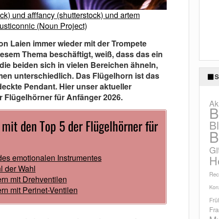
ck) und afffancy (shutterstock) und artem
usticonnic (Noun Project)
on Laien immer wieder mit der Trompete
diesem Thema beschäftigt, weiß, dass das ein
die beiden sich in vielen Bereichen ähneln,
en unterschiedlich. Das Flügelhorn ist das
S
eckte Pendant. Hier unser aktueller
r Flügelhörner für Anfänger 2026.
Ak
B
 mit den Top 5 der Flügelhörner für
B
B
Gi
des emotionalen Instrumentes
H
l der Wahl
Rec
rn mit Drehventilen
Konz
rn mit Perinet-Ventilen
Frü
Fra