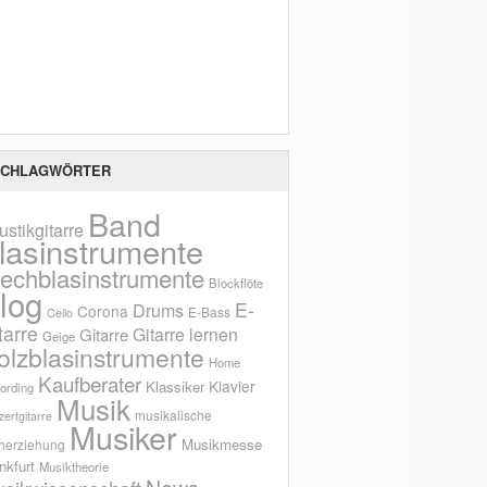
Scho
CHLAGWÖRTER
Band
ustikgitarre
lasinstrumente
lechblasinstrumente
Blockflöte
log
E-
Drums
Corona
E-Bass
Cello
tarre
Gitarre lernen
Gitarre
Geige
olzblasinstrumente
Home
Kaufberater
Klavier
Klassiker
ording
Musik
musikalische
ertgitarre
Musiker
Musikmesse
herziehung
nkfurt
Musiktheorie