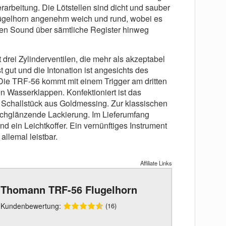
rarbeitung. Die Lötstellen sind dicht und sauber
Flügelhorn angenehm weich und rund, wobei es
ten Sound über sämtliche Register hinweg
 drei Zylinderventilen, die mehr als akzeptabel
t gut und die Intonation ist angesichts des
 Die TRF-56 kommt mit einem Trigger am dritten
en Wasserklappen. Konfektioniert ist das
 Schallstück aus Goldmessing. Zur klassischen
ochglänzende Lackierung. Im Lieferumfang
d ein Leichtkoffer. Ein vernünftiges Instrument
allemal leistbar.
Affiliate Links
Thomann TRF-56 Flugelhorn
Kundenbewertung:
(16)