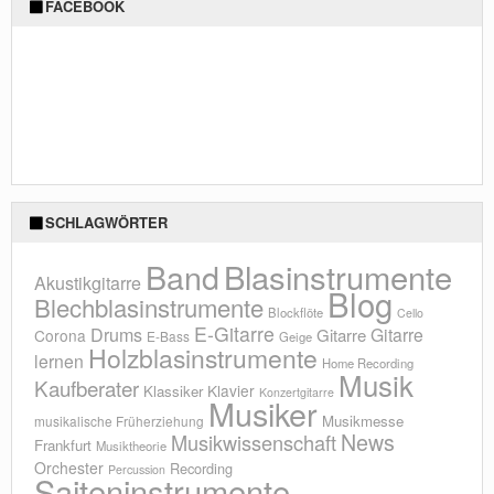
FACEBOOK
SCHLAGWÖRTER
Blasinstrumente
Band
Akustikgitarre
Blog
Blechblasinstrumente
Blockflöte
Cello
E-Gitarre
Drums
Gitarre
Gitarre
Corona
E-Bass
Geige
Holzblasinstrumente
lernen
Home Recording
Musik
Kaufberater
Klavier
Klassiker
Konzertgitarre
Musiker
Musikmesse
musikalische Früherziehung
News
Musikwissenschaft
Frankfurt
Musiktheorie
Orchester
Recording
Percussion
Saiteninstrumente