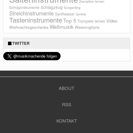
Saxophon lernen
Schlagzeug
Schlaginstrumente
Songwriting
Streichinstrumente
Synthesizer
Synthie
Tasteninstrumente
Top 5
Video
Trompete lernen
Weltmusik
Weihnachtsgeschenke
Westerngitarre
TWITTER
ABOUT
RSS
KONTAKT