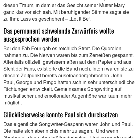
diesen Traum, in dem er das Gesicht seiner Mutter Mary
ganz klar vor sich sah. Mit beruhigender Stimme sagte sie
zu ihm: Lass es geschehen! – „Let It Be“.
Das permanent schwelende Zerwürfnis wollte
ausgesprochen werden
Bei den Fab Four gab es reichlich Streit. Die Querelen
nahmen zu. Die Nerven waren bis zum Zerreißen gespannt.
Allenfalls offiziell, gewissermaßen auf dem Papier und aus
Sicht der Fans, existierte die Band noch. Intern waren sie zu
diesem Zeitpunkt bereits auseinandergebrochen. John,
Paul, George und Ringo hatten sich in sehr unterschiedliche
Richtungen entwickelt. Gemeinsames Songwriting auf
musikalischer und emotionaler Augenhöhe war kaum mehr
möglich.
Glücklicherweise konnte Paul sich durchsetzen
Das eigentliche Songwriter-Gespann waren John und Paul.
Die hatte sich aber nichts mehr zu sagen. Und wenn
überhaupt, dann eher brüllenderweise. Und so wurde auch