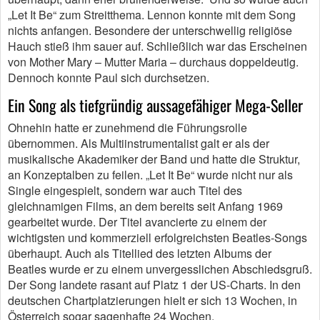
„Let It Be“ zum Streitthema. Lennon konnte mit dem Song
nichts anfangen. Besondere der unterschwellig religiöse
Hauch stieß ihm sauer auf. Schließlich war das Erscheinen
von Mother Mary – Mutter Maria – durchaus doppeldeutig.
Dennoch konnte Paul sich durchsetzen.
Ein Song als tiefgründig aussagefähiger Mega-Seller
Ohnehin hatte er zunehmend die Führungsrolle
übernommen. Als Multiinstrumentalist galt er als der
musikalische Akademiker der Band und hatte die Struktur,
an Konzeptalben zu feilen. „Let It Be“ wurde nicht nur als
Single eingespielt, sondern war auch Titel des
gleichnamigen Films, an dem bereits seit Anfang 1969
gearbeitet wurde. Der Titel avancierte zu einem der
wichtigsten und kommerziell erfolgreichsten Beatles-Songs
überhaupt. Auch als Titellied des letzten Albums der
Beatles wurde er zu einem unvergesslichen Abschiedsgruß.
Der Song landete rasant auf Platz 1 der US-Charts. In den
deutschen Chartplatzierungen hielt er sich 13 Wochen, in
Österreich sogar sagenhafte 24 Wochen.