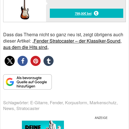
799,00€ bei
Dass das Thema nicht so ganz neu ist, zeigt übrigens auch
dieser Artikel: „
Fender Stratocaster – der Klassiker-Sound,
aus dem die Hits sind
„
Schlagwörter:
E-Gitarre
,
Fender
,
Korpusform
,
Markenschutz
,
News
,
Stratocaster