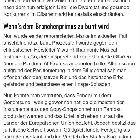
unterbinden wollte. So wolle man laut Fender selbst auch
nach dem nun erfolgten Urteil die Diversität und gesunde
Konkurrenz im Gitarrenmarkt keinesfalls einschränken.
Wenn’s dem Branchenprimus zu bunt wird
Nun wurde es der renommierten Marke im aktuellen Fall
anscheinend zu bunt. Prozessiert wurde gegen den
chinesischen Hersteller Yiwu Philharmonic Musical
Instruments Co, der entsprechend konfektionierte Gitarren
über die Plattform AliExpress angeboten hatte. Allein schon
aufgrund der Positionierung in dem Billigportal sah man
offenbar den qualitativen Ruf und das historische Erbe
gefährdet und befürchtete einen Image-Schaden.
Nun könnte man vermuten, dass Fender mit dem
Gerichtsurteil wenig gewonnen hat, da die meisten der
Instrumente aus den Copy-Shops ohnehin in Fernost
produziert werden und das Urteil sich eben nur auf die
Länder der Europäischen Union bezieht. Jedoch besitzt das
juristische Schwert sowohl Gültigkeit für die Fertigung als
auch den Verkauf und den Vertrieb der Stratos-Korpusform