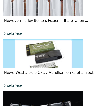
News von Harley Benton: Fusion-T II E-Gitarren ...
weiterlesen
Die Fusion T-Style-Gitarren von Harley Benton wurden einem
umfangreichen Update überzogen. | Harley Benton
News: Weshalb die Oktav-Mundharmonika Shamrock ...
weiterlesen
Die Shamrock Steel wird mitsamt Zubehör im Package geliefert. | C.A.
Seydel Söhne