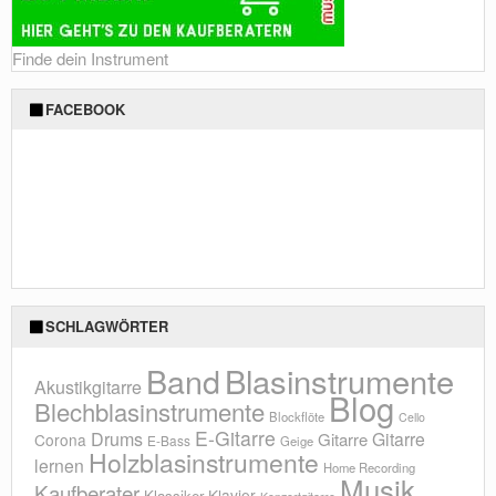
Finde dein Instrument
FACEBOOK
SCHLAGWÖRTER
Blasinstrumente
Band
Akustikgitarre
Blog
Blechblasinstrumente
Blockflöte
Cello
E-Gitarre
Drums
Gitarre
Gitarre
Corona
E-Bass
Geige
Holzblasinstrumente
lernen
Home Recording
Musik
Kaufberater
Klavier
Klassiker